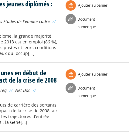
es jeunes diplômés :
Ajouter au panier
Document
s Etudes de l'emploi cadre
//
numérique
plôme, la grande majorité
e 2013 est en emploi (86 %),
s postes et leurs conditions
ux qui occup[...]
jeunes en début de
Ajouter au panier
act de la crise de 2008
Document
ereq
//
Net.Doc
//
numérique
uts de carrière des sortants
mpact de la crise de 2008 sur
les trajectoires d’entrée
: la Géné[...]