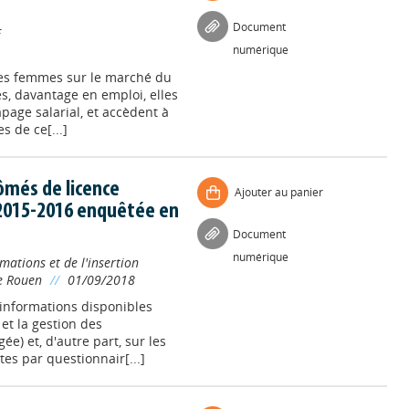
Document
E
numérique
nes femmes sur le marché du
es, davantage en emploi, elles
page salarial, et accèdent à
s de ce[...]
lômés de licence
Ajouter au panier
2015-2016 enquêtée en
Document
numérique
mations et de l'insertion
de Rouen
//
01/09/2018
s informations disponibles
 et la gestion des
e) et, d'autre part, sur les
es par questionnair[...]