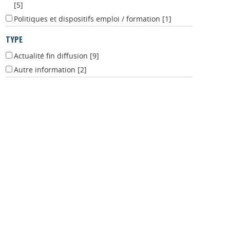
[5]
Politiques et dispositifs emploi / formation
[1]
TYPE
Actualité fin diffusion
[9]
Autre information
[2]