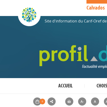
Calvados
Site d'information du Carif-Oref 
ACCUEIL
CHOI
A-
A