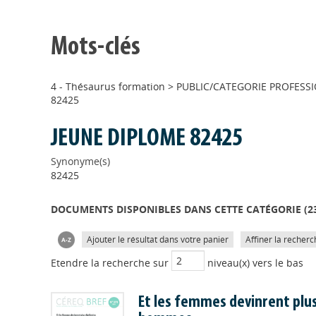
Mots-clés
4 - Thésaurus formation
>
PUBLIC/CATEGORIE PROFESS
82425
JEUNE DIPLOME 82425
Synonyme(s)
82425
DOCUMENTS DISPONIBLES DANS CETTE CATÉGORIE (
2
Ajouter le résultat dans votre panier
Affiner la recherc
Etendre la recherche sur
niveau(x) vers le bas
Et les femmes devinrent plu