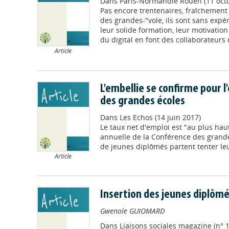
Dans
Paris-Normandie Rouen (11 oct
Pas encore trentenaires, fraîchemen
des grandes-"vole, ils sont sans expé
leur solide formation, leur motivatio
du digital en font des collaborateurs 
Article
L'embellie se confirme pour 
des grandes écoles
Dans
Les Echos (14 juin 2017)
Le taux net d'emploi est "au plus hau
annuelle de la Conférence des grand
de jeunes diplômés partent tenter leu
Article
Insertion des jeunes diplôm
Gwenole GUIOMARD
Dans
Liaisons sociales magazine (n° 1