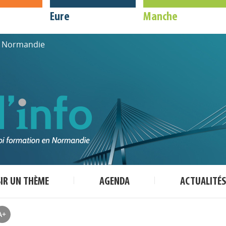
Eure
Manche
de Normandie
SIR UN THÈME
AGENDA
ACTUALITÉS
A+