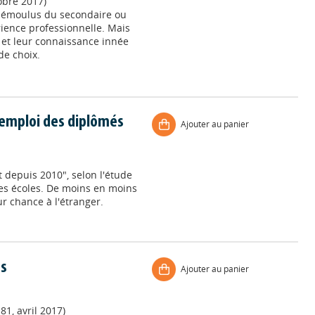
obre 2017)
t émoulus du secondaire ou
rience professionnelle. Mais
n et leur connaissance innée
de choix.
l'emploi des diplômés
Ajouter au panier
t depuis 2010", selon l'étude
es écoles. De moins en moins
r chance à l'étranger.
és
Ajouter au panier
81, avril 2017)