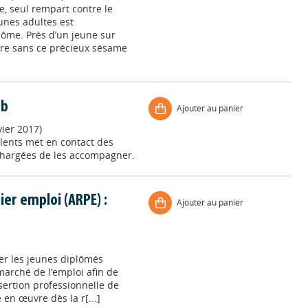
e, seul rempart contre le
unes adultes est
lôme. Près d’un jeune sur
ire sans ce précieux sésame
ob
Ajouter au panier
ier 2017)
alents met en contact des
chargées de les accompagner.
ier emploi (ARPE) :
Ajouter au panier
er les jeunes diplômés
marché de l’emploi afin de
sertion professionnelle de
 en œuvre dès la r[...]