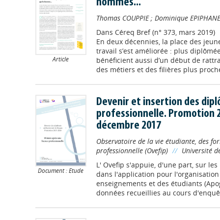
hommes...
Thomas COUPPIE
;
Dominique EPIPHAN
Dans
Céreq Bref (n° 373, mars 2019)
En deux décennies, la place des jeu
travail s’est améliorée : plus diplômé
Article
bénéficient aussi d’un début de rattra
des métiers et des filières plus proche
Devenir et insertion des dip
professionnelle. Promotion 
décembre 2017
Observatoire de la vie étudiante, des for
professionnelle (Ovefip)
//
Université 
L' Ovefip s'appuie, d'une part, sur le
Document : Etude
dans l'application pour l'organisation
enseignements et des étudiants (Apogé
données recueillies au cours d'enquêt