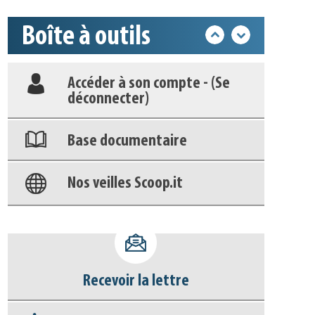
Déposer une actu !
Boîte à outils
Accéder à son compte - (Se
déconnecter)
Base documentaire
Nos veilles Scoop.it
Appels à projets
Recevoir la lettre