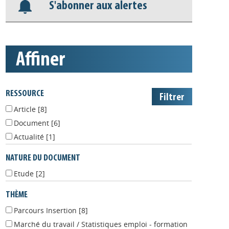
S'abonner aux alertes
affiner
RESSOURCE
Article
[8]
Document
[6]
Actualité
[1]
NATURE DU DOCUMENT
Etude
[2]
THÈME
Parcours Insertion
[8]
Marché du travail / Statistiques emploi - formation