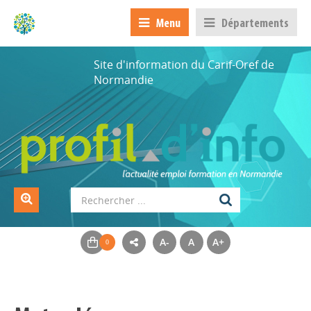
Menu
Départements
Site d'information du Carif-Oref de
Normandie
A-
A
A+