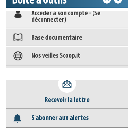
Boîte à outils
déconnecter)
Base documentaire
Nos veilles Scoop.it
Appels à projets
Déposer une actu !
Accéder à son compte - (Se
Recevoir la lettre
déconnecter)
S'abonner aux alertes
Base documentaire