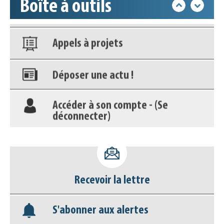
Boîte à outils
Nos veilles Scoop.it
Appels à projets
Déposer une actu !
Accéder à son compte - (Se
déconnecter)
Base documentaire
Nos veilles Scoop.it
Recevoir la lettre
Appels à projets
S'abonner aux alertes