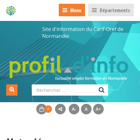
Menu
Départements
Site d'information du Carif-Oref de
Normandie
A-
A
A+