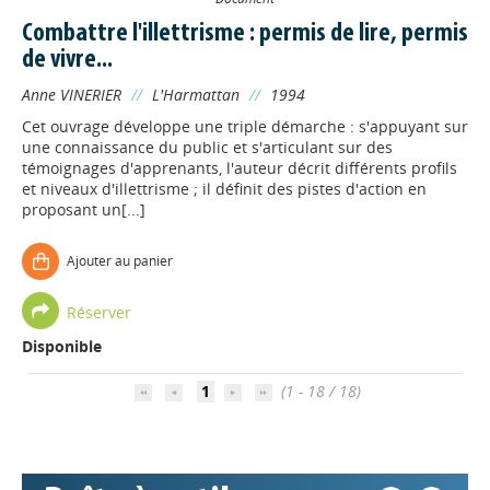
Combattre l'illettrisme : permis de lire, permis
de vivre...
Anne VINERIER
//
L'Harmattan
//
1994
Cet ouvrage développe une triple démarche : s'appuyant sur
une connaissance du public et s'articulant sur des
témoignages d'apprenants, l'auteur décrit différents profils
et niveaux d'illettrisme ; il définit des pistes d'action en
proposant un[...]
Appels à projets
Ajouter au panier
Déposer une actu !
Réserver
Disponible
Accéder à son compte - (Se
déconnecter)
1
(1 - 18 / 18)
Base documentaire