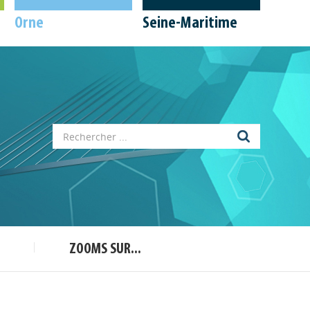
Orne
Seine-Maritime
Appels à projets
Déposer une actu !
ZOOMS SUR...
Accéder à son compte - (Se
déconnecter)