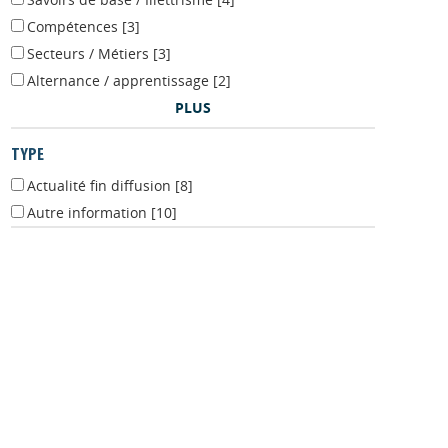
Savoirs de base / Illettrisme
[4]
Compétences
[3]
Secteurs / Métiers
[3]
Alternance / apprentissage
[2]
PLUS
TYPE
Actualité fin diffusion
[8]
Autre information
[10]