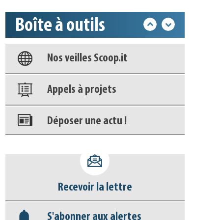
Base documentaire
Boîte à outils
Nos veilles Scoop.it
Appels à projets
Déposer une actu !
Accéder à son compte - (Se
déconnecter)
Base documentaire
Recevoir la lettre
Nos veilles Scoop.it