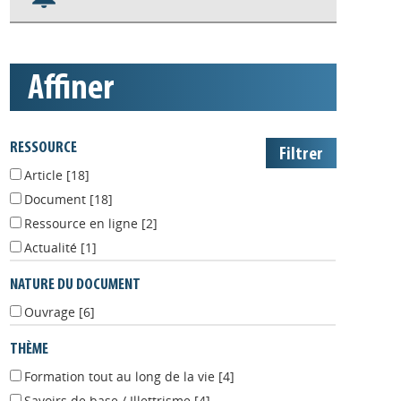
S'abonner aux alertes
Appels à projets
affiner
RESSOURCE
Article
[18]
Document
[18]
Ressource en ligne
[2]
Actualité
[1]
NATURE DU DOCUMENT
Ouvrage
[6]
THÈME
Formation tout au long de la vie
[4]