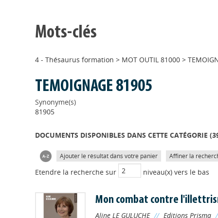
Mots-clés
4 - Thésaurus formation
>
MOT OUTIL 81000
>
TEMOIGN
TEMOIGNAGE 81905
Synonyme(s)
81905
DOCUMENTS DISPONIBLES DANS CETTE CATÉGORIE (
3
Ajouter le résultat dans votre panier
Affiner la recherc
Etendre la recherche sur
niveau(x) vers le bas
Mon combat contre l'illettri
Aline LE GULUCHE
//
Editions Prisma