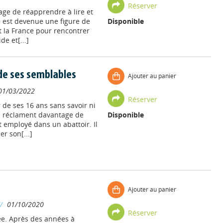
Réserver
age de réapprendre à lire et
le est devenue une figure de
Disponible
urt la France pour rencontrer
e et[...]
 de ses semblables
Ajouter au panier
01/03/2022
Réserver
 de ses 16 ans sans savoir ni
ses réclament davantage de
Disponible
t employé dans un abattoir. Il
r son[...]
Ajouter au panier
//
01/10/2020
Réserver
rée. Après des années à