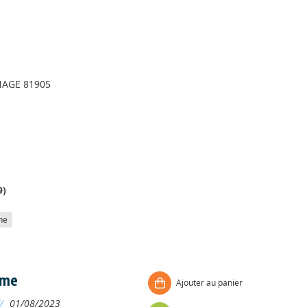
AGE 81905
9
)
he
sme
Ajouter au panier
//
01/08/2023