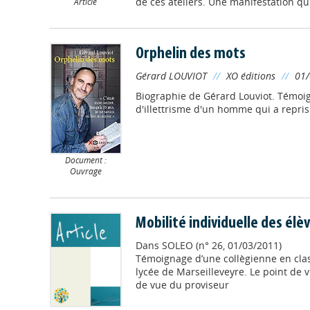
de ces ateliers. Une manifestation qui 
Article
Orphelin des mots
Gérard LOUVIOT
//
XO éditions
//
01
Biographie de Gérard Louviot. Témoig
d'illettrisme d'un homme qui a repris
Document :
Ouvrage
Mobilité individuelle des élè
Dans
SOLEO (n° 26, 01/03/2011)
Témoignage d’une collègienne en class
lycée de Marseilleveyre. Le point de 
de vue du proviseur