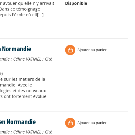
r avouer qu'elle n'y arrivait
Disponible
. Dans ce témoignage
uis l'école où ell[...]
n Normandie
Ajouter au panier
andie
;
Céline VATINEL
;
Cité
9)
e sur les métiers de la
mandie. Avec le
logies et des nouveaux
s ont fortement évolué.
 en Normandie
Ajouter au panier
andie
;
Céline VATINEL
;
Cité