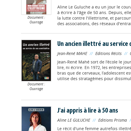
Aline Le Guluche a eu un jour le cour
à écrire à l'âge de 50 ans. Depuis, el
Document :
la lutte contre l'illettrisme, et parco
Ouvrage
des associations, des réseaux d'entraid
Un ancien illettré au service
Jean-René MAHE
//
Editions Récits
//
Jean-René Mahé sort de l’école le jour
lire, ni écrire. En 1972, les entrepri
bras que de cerveaux, l’adolescent es
utilise des stratagèmes pour dissimule
Document :
Ouvrage
J'ai appris à lire à 50 ans
Aline LE GULUCHE
//
Editions Prisma
Le récit d'une femme autrefois illett