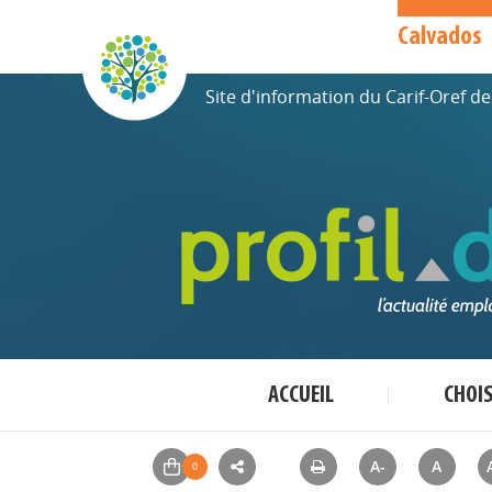
Calvados
Site d'information du Carif-Oref 
ACCUEIL
CHOI
A-
A