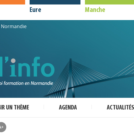
Eure
Manche
de Normandie
SIR UN THÈME
AGENDA
ACTUALITÉS
A+