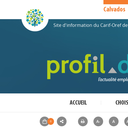
Calvados
Site d'information du Carif-Oref 
ACCUEIL
CHOI
A-
A