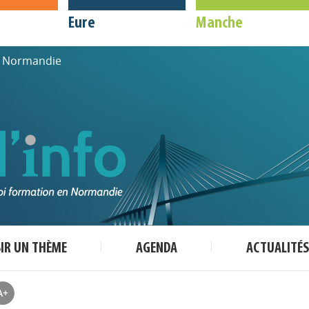
Eure
Manche
de Normandie
SIR UN THÈME
AGENDA
ACTUALITÉS
A+