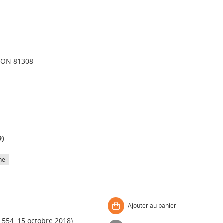
ION 81308
9
)
he
Ajouter au panier
554, 15 octobre 2018)