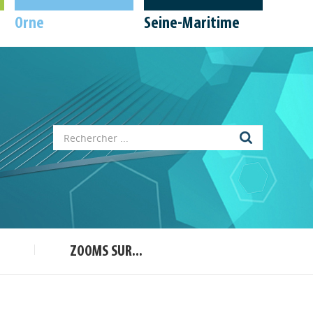
Orne
Seine-Maritime
Appels à projets
Déposer une actu !
Accéder à son compte - (Se
déconnecter)
Base documentaire
ZOOMS SUR...
Nos veilles Scoop.it
Appels à projets