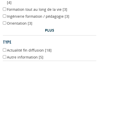
[4]
Formation tout au long de la vie
[3]
Ingénierie formation / pédagogie
[3]
Orientation
[3]
PLUS
TYPE
Actualité fin diffusion
[18]
Autre information
[5]