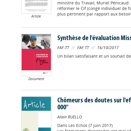
ministre du Travail, Muriel Pénicaud
réformer le Cif (congé individuel de f
plus pertinent par rapport aux besoin
Article
Synthèse de l'évaluation Mis
FAF-TT
//
FAF.TT
//
16/10/2017
Un bilan satisfaisant et un souhait d
Document
Chômeurs des doutes sur l'eff
000"
Alain RUELLO
Dans
Les Echos (7 juin 2017)
Les formations dispensées ont mal ci