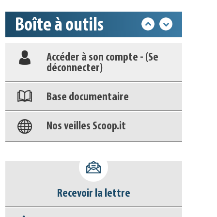
Boîte à outils
Déposer une actu !
Accéder à son compte - (Se
déconnecter)
Base documentaire
Nos veilles Scoop.it
Appels à projets
Recevoir la lettre