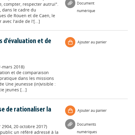
Document
re, compter, respecter autrui".
, dans le cadre du
numérique
es de Rouen et de Caen, le
avec l'aide de l'[...]
s d'évaluation et de
Ajouter au panier
er-mars 2018)
uation et de comparaison
 pratique dans les missions
e Une jeunesse (in)visible :
e jeunes [...]
e de rationaliser la
Ajouter au panier
Documents
° 2904, 20 octobre 2017)
public un référé adressé à la
numériques