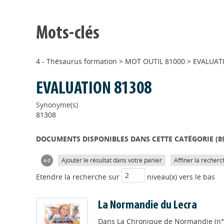
Mots-clés
4 - Thésaurus formation
>
MOT OUTIL 81000
>
EVALUAT
EVALUATION 81308
Synonyme(s)
81308
DOCUMENTS DISPONIBLES DANS CETTE CATÉGORIE (
8
Ajouter le résultat dans votre panier
Affiner la recherc
Etendre la recherche sur
niveau(x) vers le bas
La Normandie du Lecra
Dans
La Chronique de Normandie (n° 