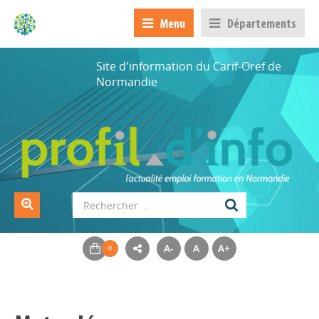
Menu
Départements
Site d'information du Carif-Oref de
Normandie
A-
A
A+