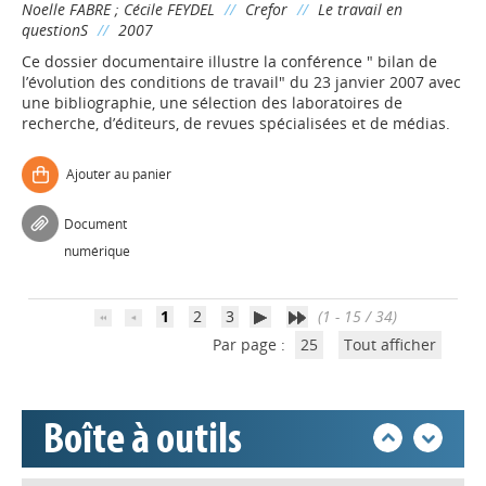
Noelle FABRE
;
Cécile FEYDEL
//
Crefor
//
Le travail en
questionS
//
2007
Ce dossier documentaire illustre la conférence " bilan de
l’évolution des conditions de travail" du 23 janvier 2007 avec
une bibliographie, une sélection des laboratoires de
recherche, d’éditeurs, de revues spécialisées et de médias.
Appels à projets
Ajouter au panier
Déposer une actu !
Document
numérique
Accéder à son compte - (Se
déconnecter)
1
2
3
(1 - 15 / 34)
Par page :
25
Tout afficher
Base documentaire
Boîte à outils
Nos veilles Scoop.it