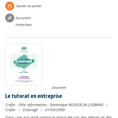
Ajouter au panier
Document
numérique
Document
Le tutorat en entreprise
Crefor - Pôle information
;
Dominique ROUSSELIN-LEGRAND
//
Crefor
//
Eclairage
//
01/03/2009
Dans une actualité politique marquée par des débats et des