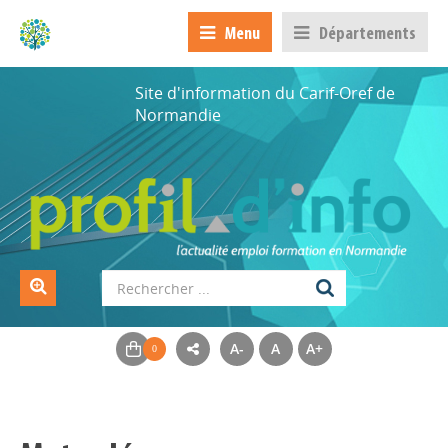
Menu
Départements
Site d'information du Carif-Oref de
Normandie
A-
A
A+