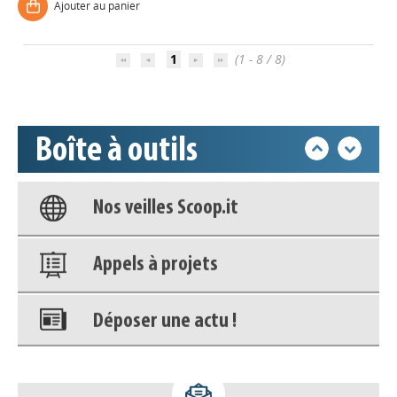
Ajouter au panier
Accéder à son compte - (Se
1
(1 - 8 / 8)
déconnecter)
Base documentaire
Boîte à outils
Nos veilles Scoop.it
Appels à projets
Déposer une actu !
Accéder à son compte - (Se
déconnecter)