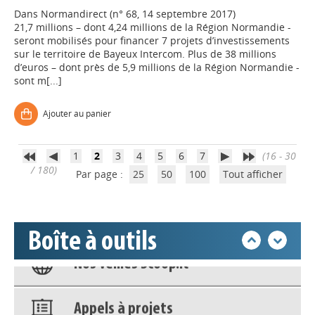
Dans
Normandirect (n° 68, 14 septembre 2017)
21,7 millions – dont 4,24 millions de la Région Normandie -
seront mobilisés pour financer 7 projets d’investissements
sur le territoire de Bayeux Intercom. Plus de 38 millions
Appels à projets
d’euros – dont près de 5,9 millions de la Région Normandie -
sont m[...]
Déposer une actu !
Ajouter au panier
Accéder à son compte - (Se
1
2
3
4
5
6
7
(16 - 30
déconnecter)
/ 180)
Par page :
25
50
100
Tout afficher
Base documentaire
Boîte à outils
Nos veilles Scoop.it
Appels à projets