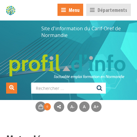
Menu
Départements
Site d'information du Carif-Oref de
Normandie
A-
A
A+