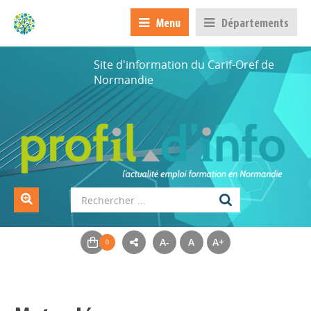
Menu
Départements
Site d'information du Carif-Oref de
Normandie
A-
A
A+