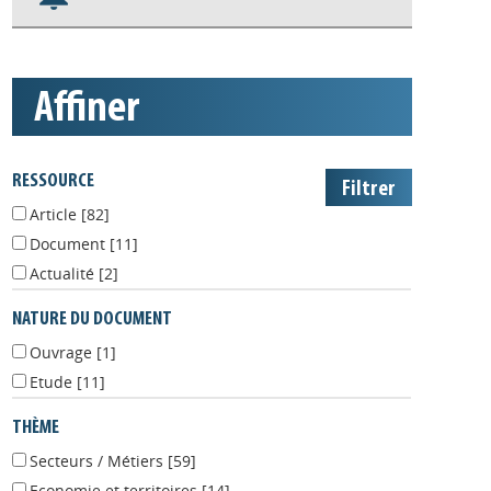
S'abonner aux alertes
Appels à projets
affiner
RESSOURCE
Article
[82]
Document
[11]
Actualité
[2]
NATURE DU DOCUMENT
Ouvrage
[1]
Etude
[11]
THÈME
Secteurs / Métiers
[59]