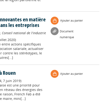
innovantes en matière
Ajouter au panier
ns les entreprises
Document
;
Conseil national de l'industrie
numérique
illet 2020)
 entre actions spécifiques
ciation salariale, actualiser
ir contre les stéréotypes, le
tres[...]
 à Rouen
Ajouter au panier
, 7 juin 2019)
aise est une priorité pour
en réseau des énergies des
te raison, French Fab a été
e maire, mini[...]