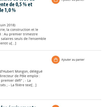
ente de 0,5 % et
 de 1,0 %
juin 2018)
rie, la construction et le
18 : Au premier trimestre
 - salaires seuls de l'ensemble
ntit u[...]
Ajouter au panier
w d'Hubert Mongon, délégué
directeur de Pôle emploi :
remier défi" ; - La
 ; - La filière text[...]