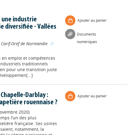
 une industrie
Ajouter au panier
diversifiée - Vallées
Documents
numériques
;
Carif-Oref de Normandie
//
ns en emploi et compétences
industriels traditionnels
en pour une transition juste
 développemen[...]
Chapelle-Darblay :
Ajouter au panier
papetière rouennaise ?
 novembre 2020)
emps l’un des plus
petière française. Ses usines
ssaient, notamment, la
e la région parisienne et