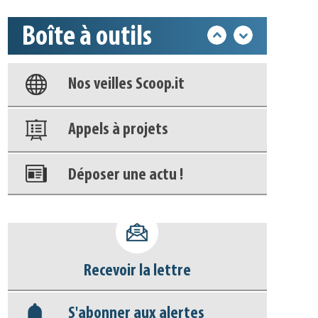
Base documentaire
Boîte à outils
Nos veilles Scoop.it
Appels à projets
Déposer une actu !
Accéder à son compte - (Se
déconnecter)
Base documentaire
Recevoir la lettre
Nos veilles Scoop.it