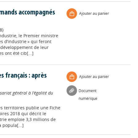
normands accompagnés
Ajouter au panier
8)
industrie, le Premier ministre
s d’industrie » qui feront
 développement de leur
s ont été cib[...]
es français : après
Ajouter au panier
Document
ariat général à l’égalité du
numérique
s territoires publie une Fiche
oires 2018 qui décrit le
trie emploie 3,3 millions de
 popula[...]