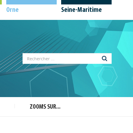
Orne
Seine-Maritime
Appels à projets
Déposer une actu !
ZOOMS SUR...
Accéder à son compte - (Se
déconnecter)