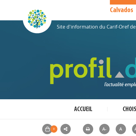
Calvados
Site d'information du Carif-Oref 
ACCUEIL
CHOI
A-
A