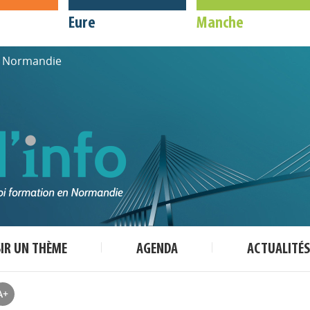
Eure
Manche
de Normandie
SIR UN THÈME
AGENDA
ACTUALITÉS
A+