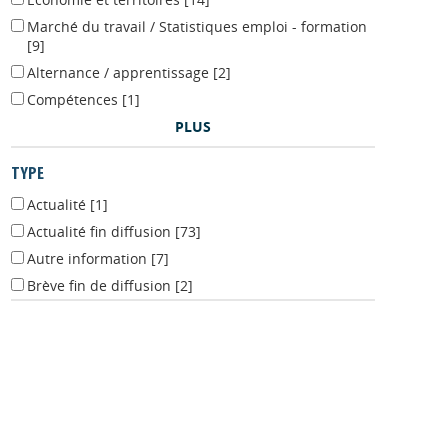
Economie et territoires
[14]
Marché du travail / Statistiques emploi - formation
[9]
Alternance / apprentissage
[2]
Compétences
[1]
PLUS
TYPE
Actualité
[1]
Actualité fin diffusion
[73]
Autre information
[7]
Brève fin de diffusion
[2]