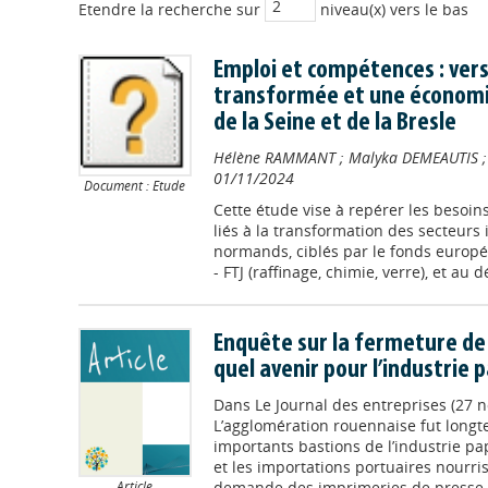
Etendre la recherche sur
niveau(x) vers le bas
Emploi et compétences : vers
transformée et une économie 
de la Seine et de la Bresle
Hélène RAMMANT
;
Malyka DEMEAUTIS
01/11/2024
Document : Etude
Cette étude vise à repérer les besoi
liés à la transformation des secteurs 
normands, ciblés par le fonds europé
- FTJ (raffinage, chimie, verre), et au
Enquête sur la fermeture de 
quel avenir pour l’industrie 
Dans
Le Journal des entreprises (27
L’agglomération rouennaise fut longt
importants bastions de l’industrie pa
et les importations portuaires nourri
demande des imprimeries de presse d
Article