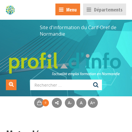
Menu
Départements
Site d'information du Carif-Oref de
Normandie
A-
A
A+