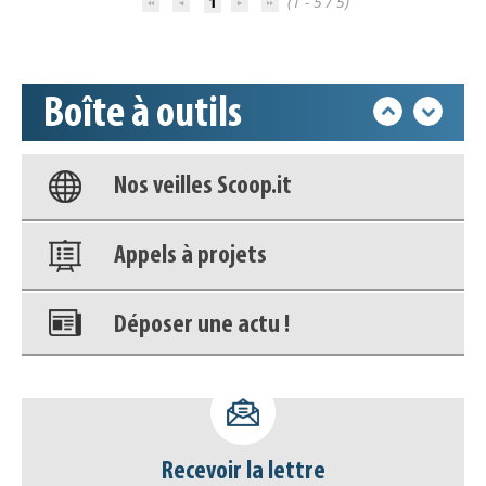
1
(1 - 5 / 5)
Accéder à son compte - (Se
déconnecter)
Base documentaire
Boîte à outils
Nos veilles Scoop.it
Appels à projets
Déposer une actu !
Accéder à son compte - (Se
déconnecter)
Base documentaire