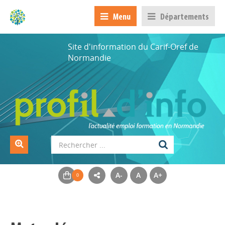
Menu
Départements
Site d'information du Carif-Oref de
Normandie
A-
A
A+