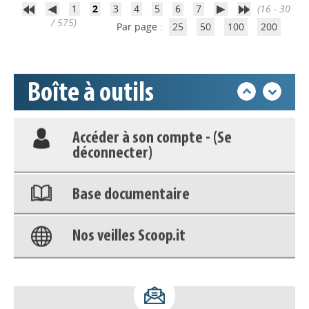
1
2
3
4
5
6
7
(16 - 30
Appels à projets
/ 575)
Par page :
25
50
100
200
Déposer une actu !
Boîte à outils
Accéder à son compte - (Se
déconnecter)
Base documentaire
Nos veilles Scoop.it
Appels à projets