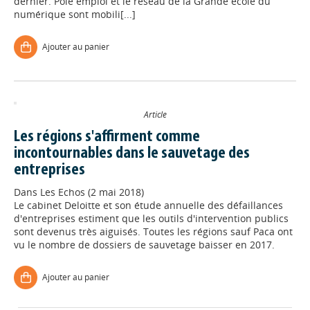
dernier. Pôle emploi et le réseau de la Grande école du
numérique sont mobili[...]
Ajouter au panier
Appels à projets
Article
Déposer une actu !
Les régions s'affirment comme
incontournables dans le sauvetage des
entreprises
Accéder à son compte - (Se
déconnecter)
Dans
Les Echos (2 mai 2018)
Le cabinet Deloitte et son étude annuelle des défaillances
d'entreprises estiment que les outils d'intervention publics
sont devenus très aiguisés. Toutes les régions sauf Paca ont
Base documentaire
vu le nombre de dossiers de sauvetage baisser en 2017.
Nos veilles Scoop.it
Ajouter au panier