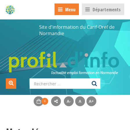
Menu
Départements
Site d'information du Carif-Oref de
Normandie
A-
A
A+