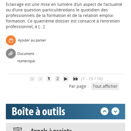
Eclairage est une mise en lumière d’un aspect de l’actualité
ou d’une question particulièredans le quotidien des
professionnels de la formation et de la relation emploi-
formation. Ce quatrième dossier est consacré à l’entretien
professionnel, à [...]
Appels à projets
Ajouter au panier
Déposer une actu !
Document
numérique
Accéder à son compte - (Se
déconnecter)
1
2
(1 - 15 / 16)
Par page :
Tout afficher
Base documentaire
Boîte à outils
Nos veilles Scoop.it