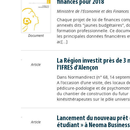
finances pour 2018
Ministère de l'Economie et des Finances
Chaque projet de loi de finances c
annexés dits "jaunes budgétaires", do
formation professionnelle. Ce docum
Document
les principales données financières e
ac[...]
La Région investit près de 3 
Article
l’IFRES d’Alençon
Dans
Normandirect (n° 68, 14 septem
A l’occasion d’une visite, des locaux 
pédicure-podologie et de psychomotri
du chantier de construction du futur 
kinésithérapeutes sur le pôle universi
Lancement du nouveau prêt d
Article
étudiant » à Neoma Business