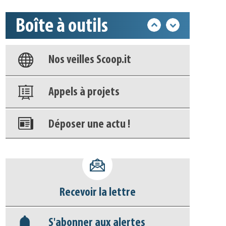
Base documentaire
Boîte à outils
Nos veilles Scoop.it
Appels à projets
Déposer une actu !
Accéder à son compte - (Se
déconnecter)
Base documentaire
Recevoir la lettre
Nos veilles Scoop.it