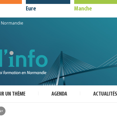
Eure
Manche
de Normandie
SIR UN THÈME
AGENDA
ACTUALITÉS
A+