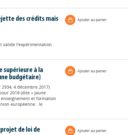
rejette des crédits mais
Ajouter au panier
at valide l'expérimentation
 supérieure à la
Ajouter au panier
une budgétaire)
° 2934, 4 décembre 2017)
pour 2018 (dite « Jaune
let enseignement et formation
Union européenne : le
rojet de loi de
Ajouter au panier