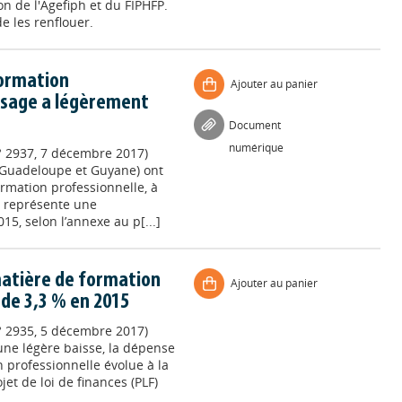
on de l'Agefiph et du FIPHFP.
de les renflouer.
formation
Ajouter au panier
ssage a légèrement
Document
numérique
° 2937, 7 décembre 2017)
s Guadeloupe et Guyane) ont
ormation professionnelle, à
la représente une
5, selon l’annexe au p[...]
matière de formation
Ajouter au panier
de 3,3 % en 2015
° 2935, 5 décembre 2017)
ne légère baisse, la dépense
 professionnelle évolue à la
et de loi de finances (PLF)