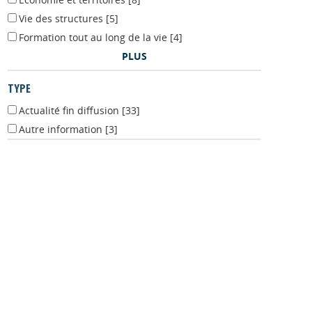
Economie et territoires
[8]
Vie des structures
[5]
Formation tout au long de la vie
[4]
PLUS
TYPE
Actualité fin diffusion
[33]
Autre information
[3]