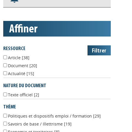
S'abonner aux alertes
Appels à projets
affiner
RESSOURCE
Article
[38]
Document
[20]
Actualité
[15]
NATURE DU DOCUMENT
Texte officiel
[2]
THÈME
Politiques et dispositifs emploi / formation
[29]
Savoirs de base / Illettrisme
[19]