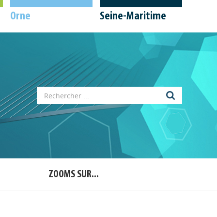
Orne
Seine-Maritime
Appels à projets
Déposer une actu !
ZOOMS SUR...
Accéder à son compte - (Se
déconnecter)