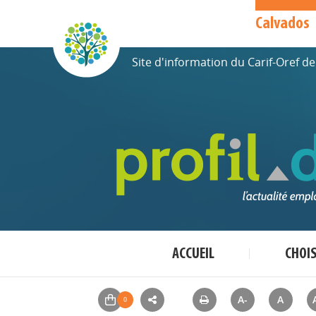
Calvados
Site d'information du Carif-Oref 
ACCUEIL
CHOI
A-
A