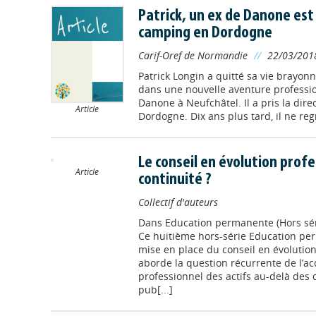
Patrick, un ex de Danone es
camping en Dordogne
Carif-Oref de Normandie
//
22/03/201
Patrick Longin a quitté sa vie brayon
dans une nouvelle aventure professionn
Danone à Neufchâtel. Il a pris la dir
Article
Dordogne. Dix ans plus tard, il ne reg
Le conseil en évolution prof
Article
continuité ?
Collectif d'auteurs
Dans
Education permanente (Hors sér
Ce huitième hors-série Education pe
mise en place du conseil en évolution
aborde la question récurrente de l
professionnel des actifs au-delà des d
pub[...]