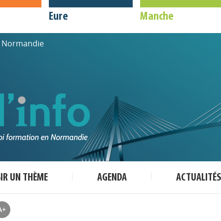
Eure
Manche
de Normandie
SIR UN THÈME
AGENDA
ACTUALITÉS
A+