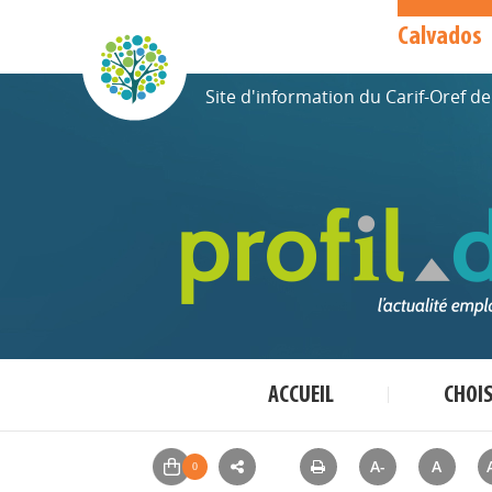
Calvados
Site d'information du Carif-Oref 
ACCUEIL
CHOI
A-
A