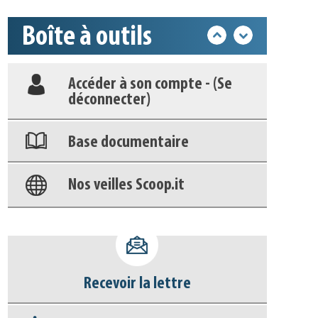
Boîte à outils
Déposer une actu !
Accéder à son compte - (Se
déconnecter)
Base documentaire
Nos veilles Scoop.it
Appels à projets
Recevoir la lettre