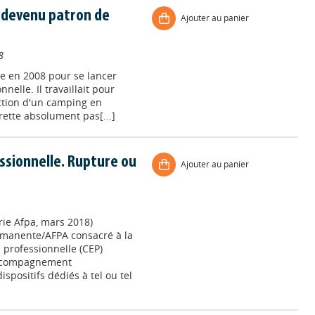
t devenu patron de
Ajouter au panier
8
ne en 2008 pour se lancer
elle. Il travaillait pour
ection d'un camping en
rette absolument pas[...]
essionnelle. Rupture ou
Ajouter au panier
ie Afpa, mars 2018)
rmanente/AFPA consacré à la
 professionnelle (CEP)
’accompagnement
ispositifs dédiés à tel ou tel