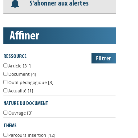
S'abonner aux alertes
affiner
RESSOURCE
Article
[31]
Document
[4]
Outil pédagogique
[3]
Actualité
[1]
NATURE DU DOCUMENT
Ouvrage
[3]
THÈME
Parcours Insertion
[12]