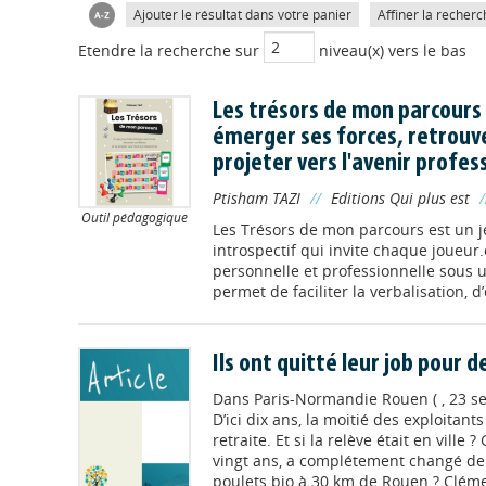
Ajouter le résultat dans votre panier
Affiner la recherc
Etendre la recherche sur
niveau(x) vers le bas
Les trésors de mon parcours :
émerger ses forces, retrouve
projeter vers l'avenir profes
Ptisham TAZI
//
Editions Qui plus est
Outil pédagogique
Les Trésors de mon parcours est un 
introspectif qui invite chaque joueur.
personnelle et professionnelle sous 
permet de faciliter la verbalisation, d
Ils ont quitté leur job pour 
Dans
Paris-Normandie Rouen ( , 23 s
D’ici dix ans, la moitié des exploitants
retraite. Et si la relève était en vill
vingt ans, a complétement changé de 
poulets bio à 30 km de Rouen ? Clémen