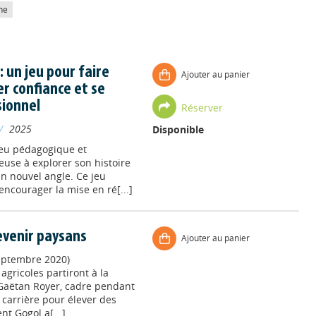
he
 un jeu pour faire
Ajouter au panier
r confiance et se
sionnel
Réserver
//
2025
Disponible
jeu pédagogique et
euse à explorer son histoire
un nouvel angle. Ce jeu
’encourager la mise en ré[...]
devenir paysans
Ajouter au panier
eptembre 2020)
 agricoles partiront à la
e ? Gaëtan Royer, cadre pendant
carrière pour élever des
t Gogol a[...]