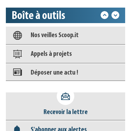
Base documentaire
Boîte à outils
Nos veilles Scoop.it
Appels à projets
Déposer une actu !
Accéder à son compte - (Se
déconnecter)
Base documentaire
Recevoir la lettre
Nos veilles Scoop.it