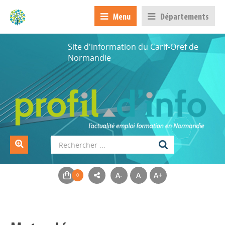
Menu
Départements
Site d'information du Carif-Oref de
Normandie
A-
A
A+