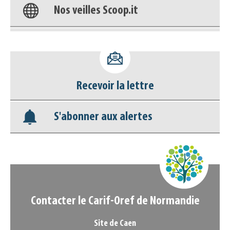
Appels à projets
Déposer une actu !
Accéder à son compte - (Se
Recevoir la lettre
déconnecter)
S'abonner aux alertes
Base documentaire
Nos veilles Scoop.it
Appels à projets
Contacter le Carif-Oref de Normandie
Site de Caen