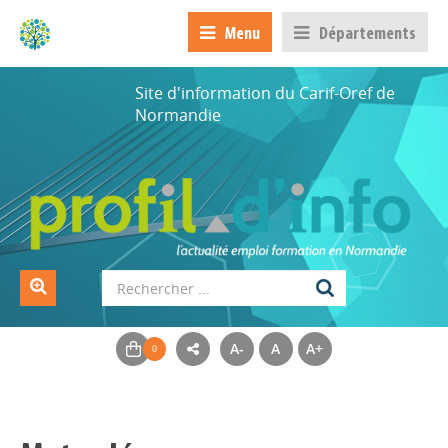
Menu
Départements
Site d'information du Carif-Oref de
Normandie
A-
A
A+