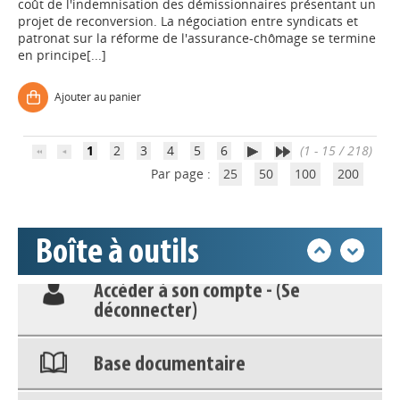
coût de l'indemnisation des démissionnaires présentant un
projet de reconversion. La négociation entre syndicats et
patronat sur la réforme de l'assurance-chômage se termine
en principe[...]
Ajouter au panier
Appels à projets
1
2
3
4
5
6
(1 - 15 / 218)
Par page :
25
50
100
200
Déposer une actu !
Accéder à son compte - (Se
Boîte à outils
déconnecter)
Base documentaire
Nos veilles Scoop.it