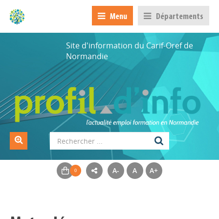
Menu
Départements
Site d'information du Carif-Oref de
Normandie
A-
A
A+