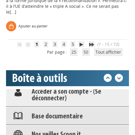
à la forme juridique de la « recommandation ». Permettra-t-
il à l’UE d’atteindre le « triple A social ». Ce ne serait pas
le[...]
Ajouter au panier
Appels à projets
1
2
3
4
5
(1 - 15 / 72)
Par page :
25
50
Tout afficher
Déposer une actu !
Accéder à son compte - (Se
Boîte à outils
déconnecter)
Base documentaire
Nos veilles Scoop.it