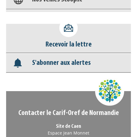
Appels à projets
Déposer une actu !
Accéder à son compte - (Se
Recevoir la lettre
déconnecter)
S'abonner aux alertes
Base documentaire
Nos veilles Scoop.it
Appels à projets
Contacter le Carif-Oref de Normandie
Site de Caen
Espace Jean Monnet