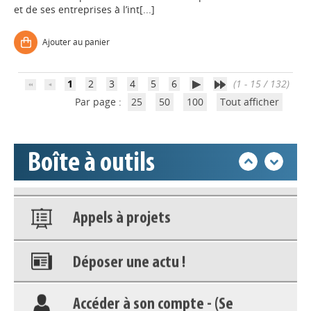
et de ses entreprises à l’int[...]
Déposer une actu !
Ajouter au panier
Accéder à son compte - (Se
déconnecter)
1
2
3
4
5
6
(1 - 15 / 132)
Par page :
25
50
100
Tout afficher
Base documentaire
Boîte à outils
Nos veilles Scoop.it
Appels à projets
Déposer une actu !
Accéder à son compte - (Se