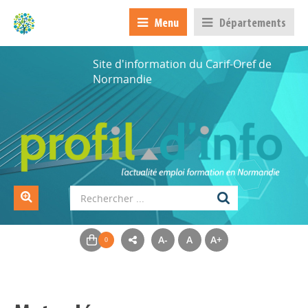
Menu
Départements
Site d'information du Carif-Oref de
Normandie
A-
A
A+