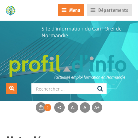
Menu
Départements
Site d'information du Carif-Oref de
Normandie
A-
A
A+