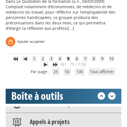
Dans
Le Quotidien de la formation (s.n., 04/03/2009)
Composé notamment d’économistes, de médecins et de
médecins du travail, pour réfléchir sur l’employabilité des
personnes handicapées, ce groupe produira des
Appels à projets
préconisations dans les deux mois, ce qui permettra
d’élargir la réflexion aux professi[...]
Déposer une actu !
Ajouter au panier
Accéder à son compte - (Se
1
2
3
4
5
6
7
8
9
10
déconnecter)
(61 - 75 / 174)
Par page :
25
50
100
Tout afficher
Base documentaire
Boîte à outils
Nos veilles Scoop.it
Appels à projets