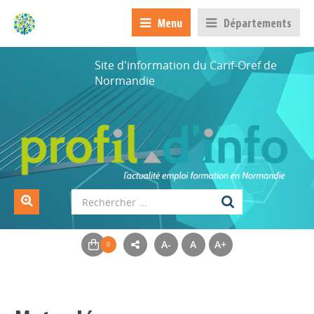
Menu
Départements
Site d'information du Carif-Oref de
Normandie
A-
A
A+