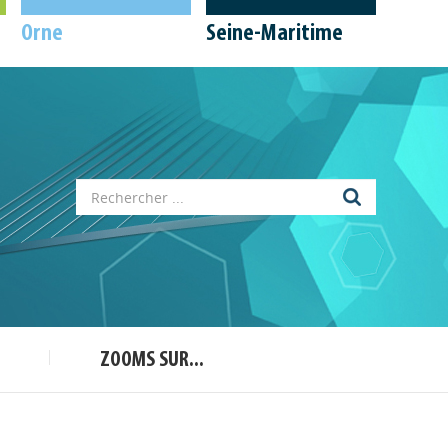
Orne
Seine-Maritime
Appels à projets
Déposer une actu !
ZOOMS SUR...
Accéder à son compte - (Se
déconnecter)