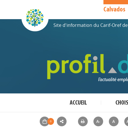
Calvados
Site d'information du Carif-Oref 
ACCUEIL
CHOI
A-
A