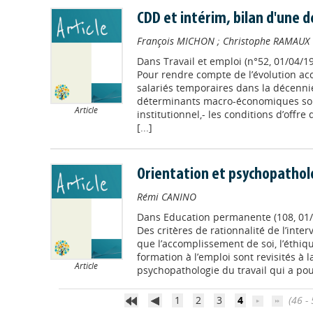
CDD et intérim, bilan d'une d
François MICHON
;
Christophe RAMAUX
Dans
Travail et emploi (n°52, 01/04/1
Pour rendre compte de l’évolution acc
salariés temporaires dans la décenni
déterminants macro-économiques sont
Article
institutionnel,- les conditions d’offr
[...]
Orientation et psychopatholo
Rémi CANINO
Dans
Education permanente (108, 01/
Des critères de rationnalité de l’inter
que l’accomplissement de soi, l’éthiqu
formation à l’emploi sont revisités à l
Article
psychopathologie du travail qui a pour o
1
2
3
4
(46 - 