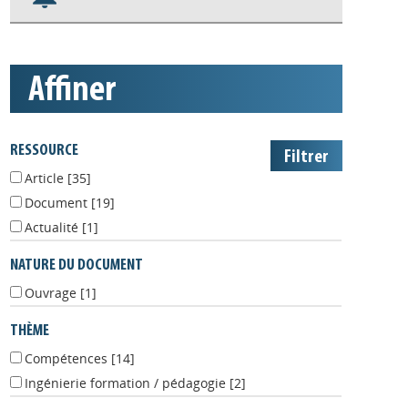
S'abonner aux alertes
Appels à projets
affiner
RESSOURCE
Article
[35]
Document
[19]
Actualité
[1]
NATURE DU DOCUMENT
Ouvrage
[1]
THÈME
Compétences
[14]
Ingénierie formation / pédagogie
[2]