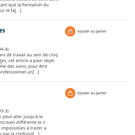
autant que la formation du
r le fa[...]
es
Ajouter au panier
4-4)
ons de travail au sein de cinq
es, cet article a pour objet
ême des soins, pour être
ofessionnel un[...]
Ajouter au panier
3-3)
 peut aller jusqu’à le
st bien différente et il
 impossibles à traiter a
 par la confusio[...]