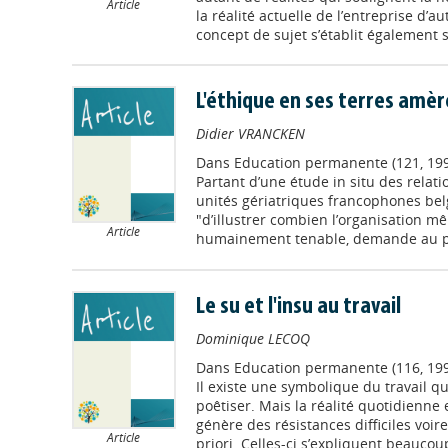
Article
la réalité actuelle de l’entreprise d’
concept de sujet s’établit également su
L'éthique en ses terres amèr
Didier VRANCKEN
Dans
Education permanente (121, 199
Partant d’une étude in situ des relati
unités gériatriques francophones belg
"d’illustrer combien l’organisation m
Article
humainement tenable, demande au pr
Le su et l'insu au travail
Dominique LECOQ
Dans
Education permanente (116, 199
Il existe une symbolique du travail qui
poêtiser. Mais la réalité quotidienne e
génère des résistances difficiles voire
Article
priori. Celles-ci s’expliquent beaucoup