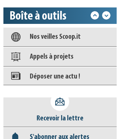
Base documentaire
Boîte à outils
Nos veilles Scoop.it
Appels à projets
Déposer une actu !
Accéder à son compte - (Se
déconnecter)
Base documentaire
Recevoir la lettre
Nos veilles Scoop.it