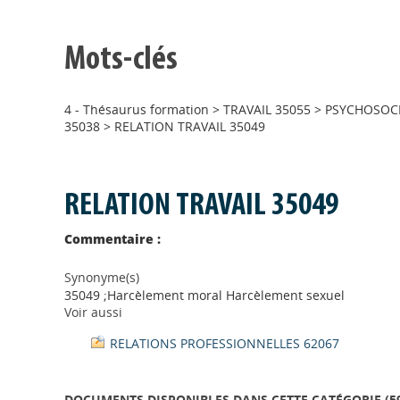
Mots-clés
4 - Thésaurus formation
>
TRAVAIL 35055
>
PSYCHOSOCI
35038
>
RELATION TRAVAIL 35049
RELATION TRAVAIL 35049
Commentaire :
Synonyme(s)
35049 ;Harcèlement moral Harcèlement sexuel
Voir aussi
RELATIONS PROFESSIONNELLES 62067
DOCUMENTS DISPONIBLES DANS CETTE CATÉGORIE (
5