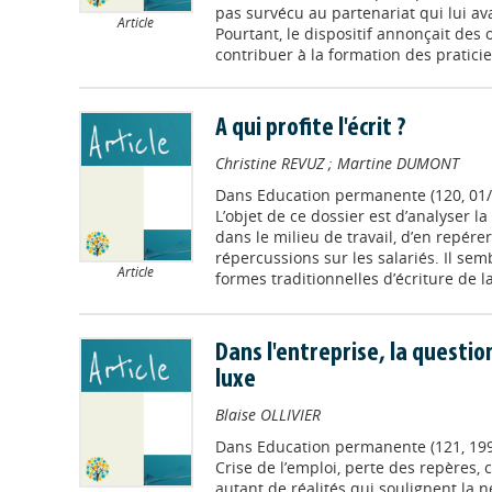
pas survécu au partenariat qui lui av
Article
Pourtant, le dispositif annonçait des 
contribuer à la formation des praticiens
A qui profite l'écrit ?
Christine REVUZ
;
Martine DUMONT
Dans
Education permanente (120, 01/
L’objet de ce dossier est d’analyser la
dans le milieu de travail, d’en repérer
répercussions sur les salariés. Il sem
Article
formes traditionnelles d’écriture de la 
Dans l'entreprise, la questio
luxe
Blaise OLLIVIER
Dans
Education permanente (121, 199
Crise de l’emploi, perte des repères, c
autant de réalités qui soulignent la 