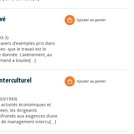
evé
Ajouter au panier
3-3)
travers d’exemples pris dans
es- que le travail est le
e donnée. L’avènement, au
chand a boulev[...]
terculturel
Ajouter au panier
03/1993)
 activités économiques et
éen, les dirigeants
onfrontés aux exigences d’une
s de management intercu[...]