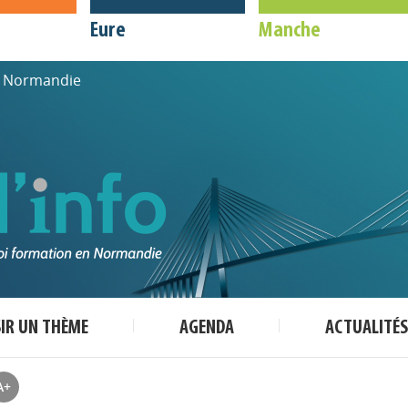
Eure
Manche
de Normandie
SIR UN THÈME
AGENDA
ACTUALITÉS
A+