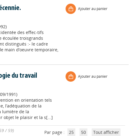
écennie.
Ajouter au panier
992)
identée des effec-tifs
e écoulée troisgrands
 distingués :- le cadre
e de main d’oeuvre temporaire,
gie du travail
Ajouter au panier
09/1991)
vention en orientation tels
e, l’adéquation de la
a lumière de la
bjet le plaisir et la s[...]
59 / 59)
Par page :
25
50
Tout afficher