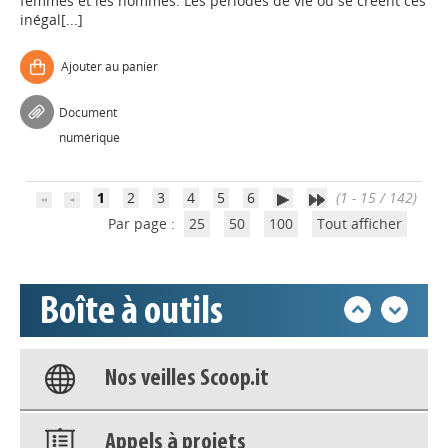
femmes et les hommes. Les périodes de vie où se créent ces
inégal[...]
Ajouter au panier
Appels à projets
Document
numérique
Déposer une actu !
1
2
3
4
5
6
(1 - 15 / 142)
Par page :
25
50
100
Tout afficher
Accéder à son compte - (Se
déconnecter)
Boîte à outils
Base documentaire
Nos veilles Scoop.it
Appels à projets