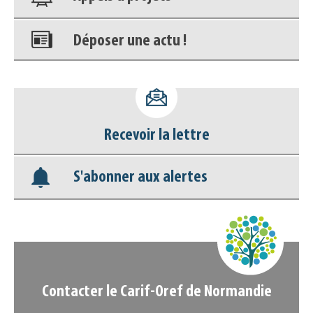
Déposer une actu !
Accéder à son compte - (Se
déconnecter)
Base documentaire
Recevoir la lettre
Nos veilles Scoop.it
S'abonner aux alertes
Appels à projets
Contacter le Carif-Oref de Normandie