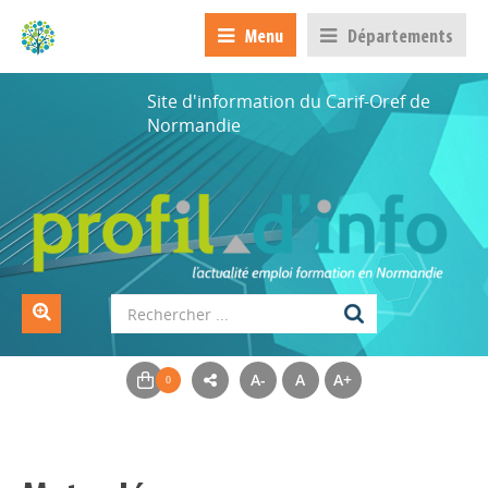
Menu
Départements
Site d'information du Carif-Oref de
Normandie
A-
A
A+