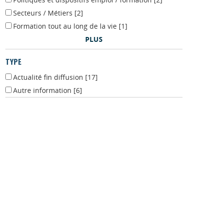
Politiques et dispositifs emploi / formation
[2]
Secteurs / Métiers
[2]
Formation tout au long de la vie
[1]
PLUS
TYPE
Actualité fin diffusion
[17]
Autre information
[6]