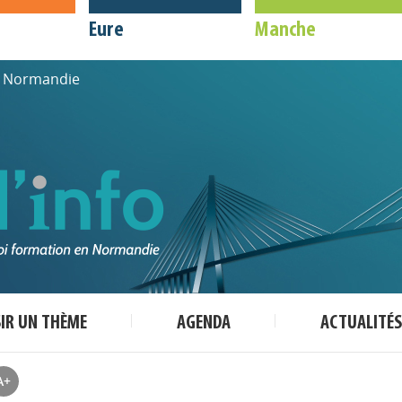
Eure
Manche
de Normandie
SIR UN THÈME
AGENDA
ACTUALITÉS
A+