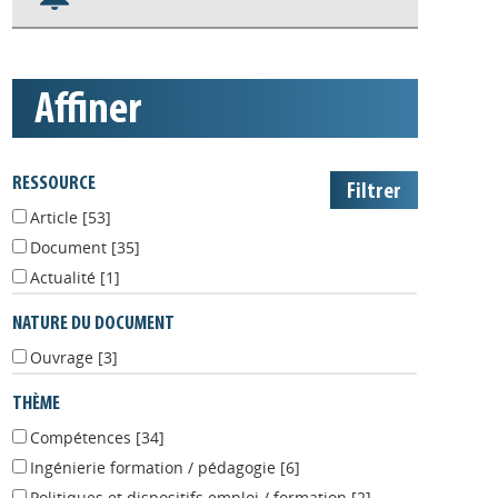
S'abonner aux alertes
Appels à projets
affiner
RESSOURCE
Article
[53]
Document
[35]
Actualité
[1]
NATURE DU DOCUMENT
Ouvrage
[3]
THÈME
Compétences
[34]
Ingénierie formation / pédagogie
[6]