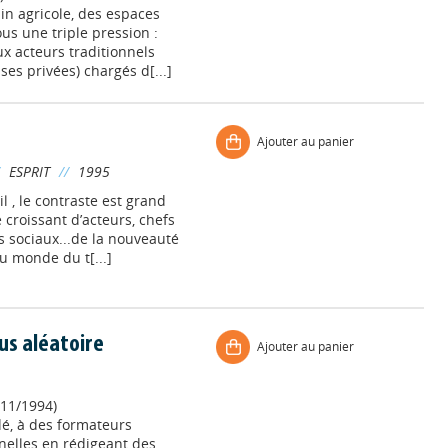
n agricole, des espaces
us une triple pression :
x acteurs traditionnels
ses privées) chargés d[...]
Ajouter au panier
/
ESPRIT
//
1995
l , le contraste est grand
croissant d’acteurs, chefs
rs sociaux...de la nouveauté
u monde du t[...]
sus aléatoire
Ajouter au panier
11/1994)
dé, à des formateurs
nelles en rédigeant des