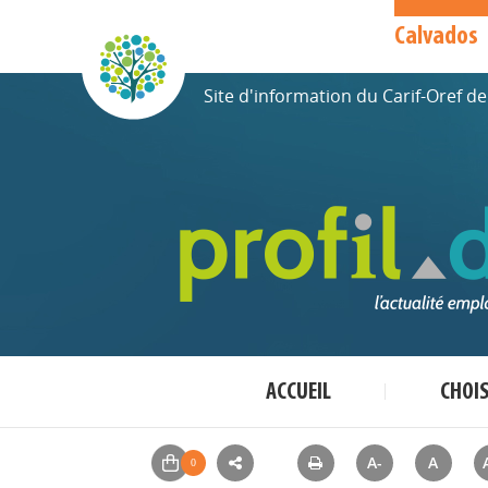
Calvados
Site d'information du Carif-Oref 
ACCUEIL
CHOI
A-
A