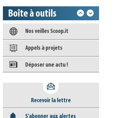
Base documentaire
Boîte à outils
Nos veilles Scoop.it
Appels à projets
Déposer une actu !
Accéder à son compte - (Se
déconnecter)
Base documentaire
Nos veilles Scoop.it
Recevoir la lettre