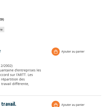
29
)
he
e
Ajouter au panier
12/2002)
antaine d’entreprises les
accord sur l’ARTT. Les
 répartition des
travail différente,
travail.
Ajouter au panier