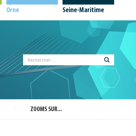
Orne
Seine-Maritime
Appels à projets
Déposer une actu !
ZOOMS SUR...
Accéder à son compte - (Se
déconnecter)