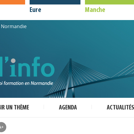
Eure
Manche
de Normandie
SIR UN THÈME
AGENDA
ACTUALITÉS
A+