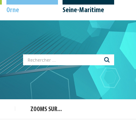
Orne
Seine-Maritime
Appels à projets
Déposer une actu !
Accéder à son compte - (Se
déconnecter)
ZOOMS SUR...
Base documentaire
Nos veilles Scoop.it