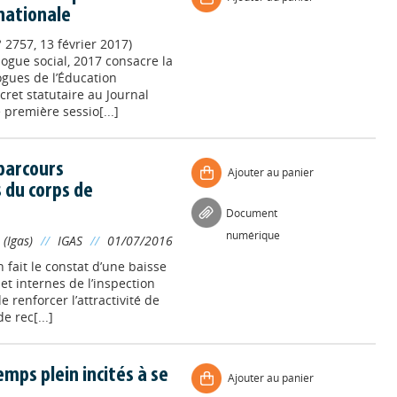
nationale
 2757, 13 février 2017)
ogue social, 2017 consacre la
gues de l’Éducation
cret statutaire au Journal
e première sessio[...]
parcours
Ajouter au panier
 du corps de
Document
numérique
 (Igas)
//
IGAS
//
01/07/2016
 fait le constat d’une baisse
t internes de l’inspection
e renforcer l’attractivité de
e rec[...]
emps plein incités à se
Ajouter au panier