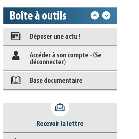
Boîte à outils
Appels à projets
Déposer une actu !
Accéder à son compte - (Se
déconnecter)
Base documentaire
Nos veilles Scoop.it
Appels à projets
Recevoir la lettre