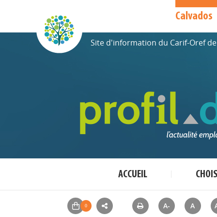
Calvados
Site d'information du Carif-Oref 
ACCUEIL
CHOI
A-
A