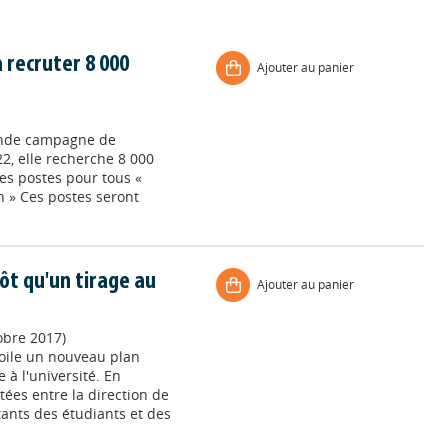
a recruter 8 000
Ajouter au panier
rande campagne de
2, elle recherche 8 000
es postes pour tous «
n » Ces postes seront
ôt qu'un tirage au
Ajouter au panier
obre 2017)
oile un nouveau plan
 à l'université. En
ées entre la direction de
tants des étudiants et des