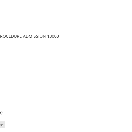
PROCEDURE ADMISSION 13003
5
)
he