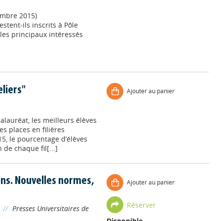
embre 2015)
stent-ils inscrits à Pôle
 les principaux intéressés
eliers"
Ajouter au panier
alauréat, les meilleurs élèves
s places en filières
15, le pourcentage d’élèves
 de chaque fil[...]
ons. Nouvelles normes,
Ajouter au panier
Réserver
//
Presses Universitaires de
Disponible