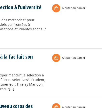
lection à l'université
Ajouter au panier
ne des méthodes" pour
sités confrontées à
isations étudiantes sont sur
à la fac fait son
Ajouter au panier
expérimenter" la sélection à
filières sélectives". Prudent,
 supérieur, Thierry Mandon,
cour[...]
uveau corps des
Ajouter au panier