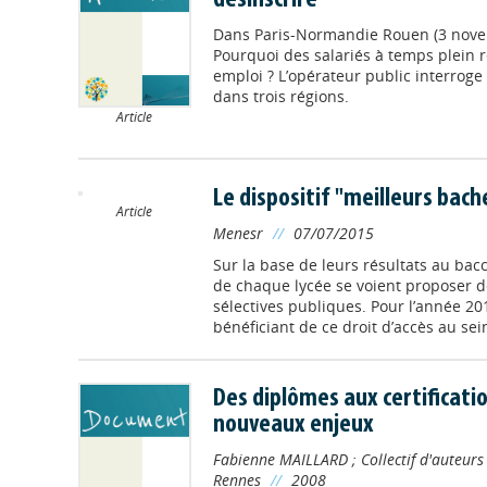
désinscrire
Dans
Paris-Normandie Rouen (3 nov
Pourquoi des salariés à temps plein re
emploi ? L’opérateur public interroge
dans trois régions.
Article
Le dispositif "meilleurs bach
Article
Menesr
//
07/07/2015
Sur la base de leurs résultats au bacc
de chaque lycée se voient proposer de
sélectives publiques. Pour l’année 20
bénéficiant de ce droit d’accès au sein
Des diplômes aux certificati
nouveaux enjeux
Fabienne MAILLARD
;
Collectif d'auteurs
Rennes
//
2008