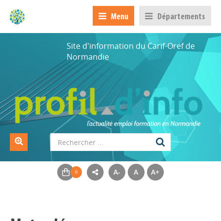
Menu
Départements
Site d'information du Carif-Oref de
Normandie
A-
A
A+