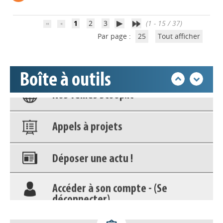
Accéder à son compte - (Se
déconnecter)
1
2
3
(1 - 15 / 37)
Par page :
25
Tout afficher
Base documentaire
Boîte à outils
Nos veilles Scoop.it
Appels à projets
Déposer une actu !
Accéder à son compte - (Se
déconnecter)
Base documentaire