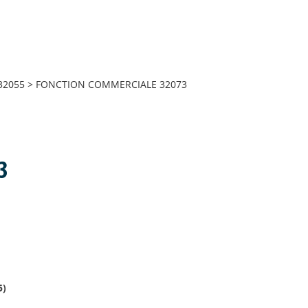
32055
>
FONCTION COMMERCIALE 32073
3
5
)