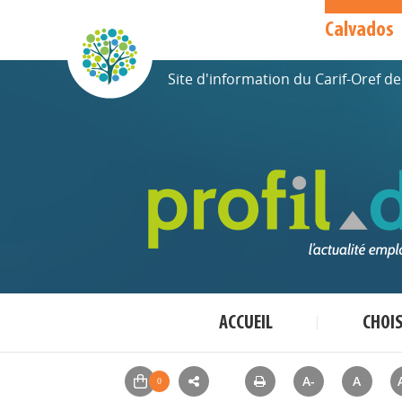
Calvados
Site d'information du Carif-Oref 
ACCUEIL
CHOI
A-
A