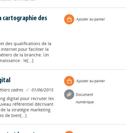
a cartographie des
Ajouter au panier
et des qualifications de la
internet pour faciliter la
métiers de la branche. Un
aissance : le[...]
ital
Ajouter au panier
étiers cadres
//
01/06/2015
Document
ng digital pour recruter les
numérique
ouveau référentiel décrivant
de la stratégie marketing
is de bien[...]