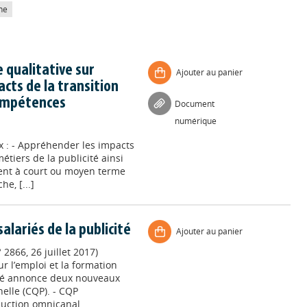
he
e qualitative sur
Ajouter au panier
acts de la transition
compétences
Document
numérique
ux : - Appréhender les impacts
étiers de la publicité ainsi
vent à court ou moyen terme
e, [...]
lariés de la publicité
Ajouter au panier
 2866, 26 juillet 2017)
r l’emploi et la formation
ité annonce deux nouveaux
nelle (CQP). - CQP
uction omnicanal.