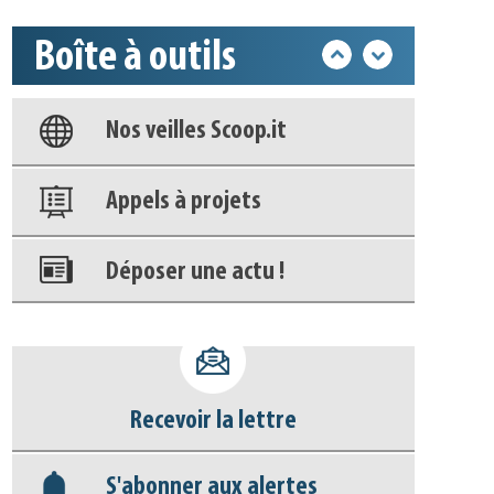
Base documentaire
Boîte à outils
Nos veilles Scoop.it
Appels à projets
Déposer une actu !
Accéder à son compte - (Se
déconnecter)
Base documentaire
Recevoir la lettre
Nos veilles Scoop.it