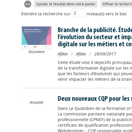
Ajouter le résultat dans votre panier
Affiner la recherc
Etendre la recherche sur
niveau(x) vers le bas
Branche de la publicité. Étud
l’évolution du secteur et imp
digitale sur les métiers et 
Document
Afdas
//
Afdas
//
28/09/2017
Cette étude vise 3 objectifs principa
de la transformation digitale sur les m
que les facteurs d’évolution qui peu
venir impacter les métiers de la branch
Deux nouveaux CQP pour les sa
Actualité
Dans
Le Quotidien de la formation (n°
La commission paritaire nationale pou
professionnelle (CPNEF) de la public
certificats de qualification profession
Webdesigner - CQP responsable prod