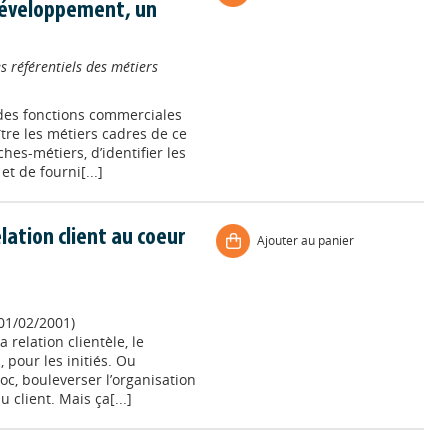
développement, un
s référentiels des métiers
 des fonctions commerciales
re les métiers cadres de ce
es-métiers, d’identifier les
t de fourni[...]
elation client au coeur
Ajouter au panier
 01/02/2001)
 relation clientèle, le
pour les initiés. Ou
oc, bouleverser l’organisation
 client. Mais ça[...]