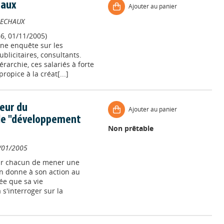
eaux
Ajouter au panier
BECHAUX
66, 01/11/2005)
ne enquête sur les
ublicitaires, consultants.
érarchie, ces salariés à forte
ropice à la créat[...]
oeur du
Ajouter au panier
le "développement
Non prêtable
/01/2005
our chacun de mener une
on donne à son action au
ée que sa vie
s'interroger sur la