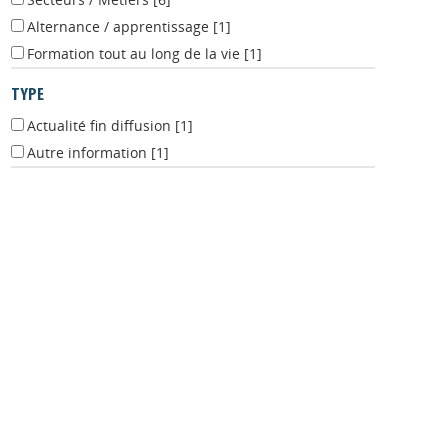
Secteurs / Métiers
[6]
Alternance / apprentissage
[1]
Formation tout au long de la vie
[1]
TYPE
Actualité fin diffusion
[1]
Autre information
[1]