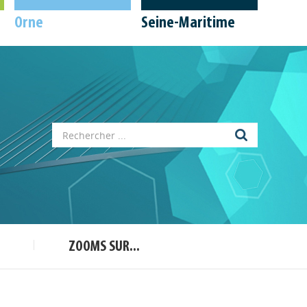
Orne
Seine-Maritime
Appels à projets
Déposer une actu !
ZOOMS SUR...
Accéder à son compte - (Se
déconnecter)