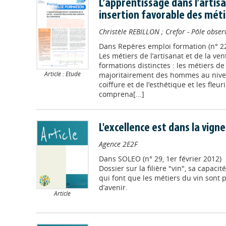
L’apprentissage dans l’artisa
insertion favorable des mét
Christèle REBILLON
;
Crefor - Pôle obser
Dans
Repères emploi formation (n° 2
Les métiers de l’artisanat et de la v
formations distinctes : les métiers d
Article : Etude
majoritairement des hommes au niveau
coiffure et de l’esthétique et les fleur
comprena[...]
L'excellence est dans la vigne
Agence 2E2F
Dans
SOLEO (n° 29, 1er février 2012)
Dossier sur la filière "vin", sa capacit
qui font que les métiers du vin sont
d’avenir.
Article