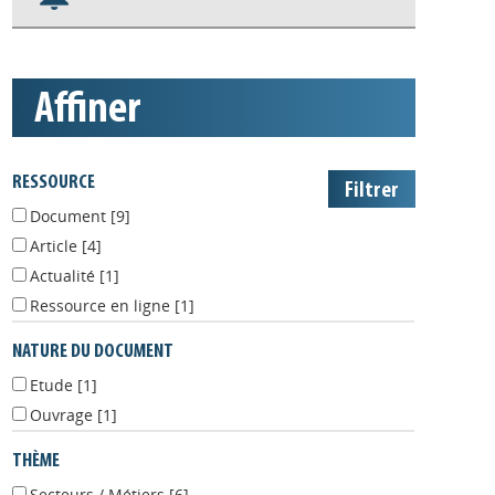
S'abonner aux alertes
Appels à projets
affiner
RESSOURCE
Document
[9]
Article
[4]
Actualité
[1]
Ressource en ligne
[1]
NATURE DU DOCUMENT
Etude
[1]
Ouvrage
[1]
THÈME