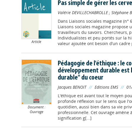
Pas simple de gérer les cerv
Valérie DEVILLECHABROLLE
;
Stéphane 
Dans
Liaisons sociales magazine (n° 
Liaisons sociales magazine propose u
travailleurs du savoirs. Chercheurs, p
Individualistes et peu portés sur la hi
Article
valeur ajoutée ont besoin d’un cadre p
Pédagogie de l'éthique : le c
développement durable est 
durable" du coeur
Jacques BENOIT
//
Editions EMS
//
01
L'éthique est avant tout le moyen p
profonde réflexion sur le sens que l'
quotidien, aussi bien dans sa vie priv
Document :
Ouvrage
professionnelle. Cet ouvrage amène à 
signification g[...]