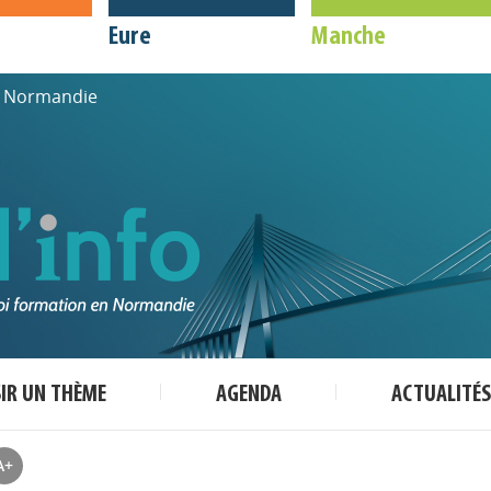
Eure
Manche
de Normandie
SIR UN THÈME
AGENDA
ACTUALITÉS
A+