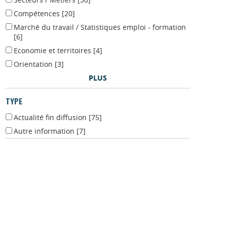
Secteurs / Métiers
[30]
Compétences
[20]
Marché du travail / Statistiques emploi - formation
[6]
Economie et territoires
[4]
Orientation
[3]
PLUS
TYPE
Actualité fin diffusion
[75]
Autre information
[7]