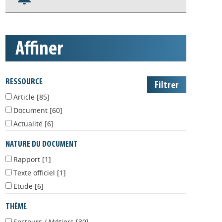
S'abonner aux alertes
Appels à projets
affiner
RESSOURCE
Article
[85]
Document
[60]
Actualité
[6]
NATURE DU DOCUMENT
Rapport
[1]
Texte officiel
[1]
Etude
[6]
THÈME