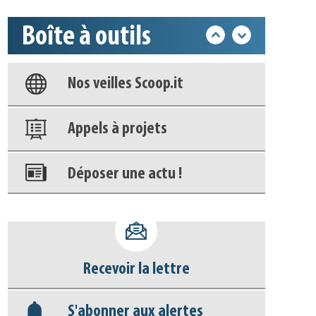
Base documentaire
Boîte à outils
Nos veilles Scoop.it
Appels à projets
Déposer une actu !
Accéder à son compte - (Se
déconnecter)
Base documentaire
Recevoir la lettre
Nos veilles Scoop.it