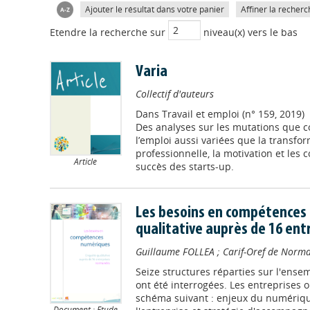
Ajouter le résultat dans votre panier
Affiner la recherc
Etendre la recherche sur
niveau(x) vers le bas
Varia
Collectif d'auteurs
Dans
Travail et emploi (n° 159, 2019)
Des analyses sur les mutations que co
l’emploi aussi variées que la transform
professionnelle, la motivation et les 
Article
succès des starts-up.
Les besoins en compétences
qualitative auprès de 16 en
Guillaume FOLLEA
;
Carif-Oref de Norm
Seize structures réparties sur l'ense
ont été interrogées. Les entreprises o
schéma suivant : enjeux du numériqu
Document : Etude