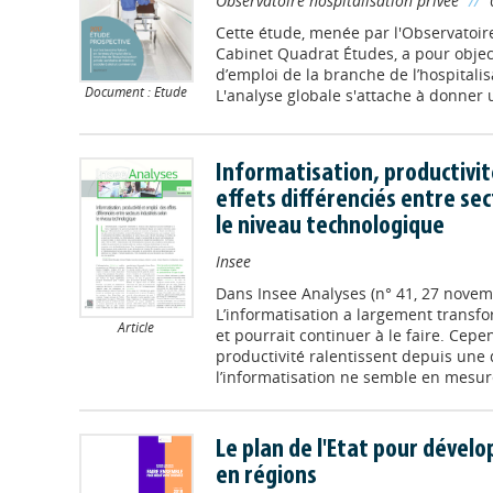
Observatoire hospitalisation privée
//
Cette étude, menée par l'Observatoire
Cabinet Quadrat Études, a pour object
d’emploi de la branche de l’hospitalis
Document : Etude
L'analyse globale s'attache à donner u
Informatisation, productivit
effets différenciés entre sec
le niveau technologique
Insee
Dans
Insee Analyses (n° 41, 27 nove
L’informatisation a largement transf
Article
et pourrait continuer à le faire. Cepe
productivité ralentissent depuis une
l’informatisation ne semble en mesure
Le plan de l'Etat pour dévelo
en régions