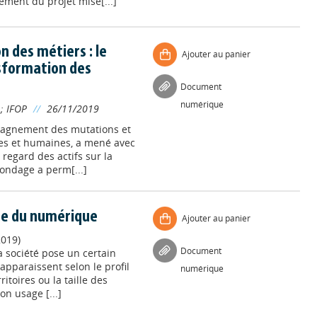
ement du projet mise[...]
n des métiers : le
Ajouter au panier
nsformation des
Document
numérique
;
IFOP
//
26/11/2019
pagnement des mutations et
les et humaines, a mené avec
e regard des actifs sur la
sondage a perm[...]
ère du numérique
Ajouter au panier
2019)
Document
a société pose un certain
pparaissent selon le profil
numérique
ritoires ou la taille des
son usage [...]