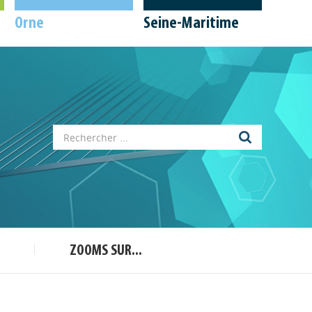
Orne
Seine-Maritime
Appels à projets
Déposer une actu !
ZOOMS SUR...
Accéder à son compte - (Se
déconnecter)