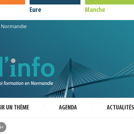
Eure
Manche
de Normandie
SIR UN THÈME
AGENDA
ACTUALITÉS
A+