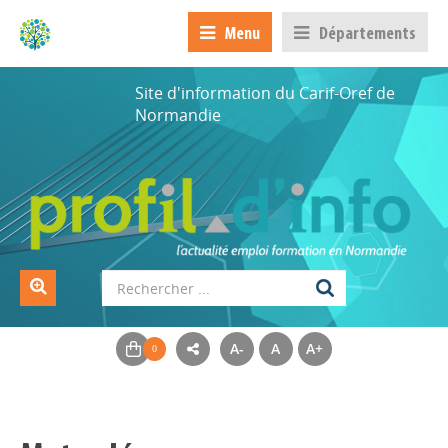
Menu
Départements
Site d'information du Carif-Oref de
Normandie
A-
A
A+