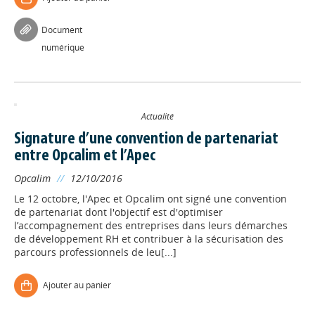
Document
numérique
Appels à projets
Actualité
Déposer une actu !
Signature d’une convention de partenariat
entre Opcalim et l’Apec
Accéder à son compte - (Se
Opcalim
//
12/10/2016
déconnecter)
Le 12 octobre, l'Apec et Opcalim ont signé une convention
de partenariat dont l'objectif est d'optimiser
Base documentaire
l’accompagnement des entreprises dans leurs démarches
de développement RH et contribuer à la sécurisation des
parcours professionnels de leu[...]
Nos veilles Scoop.it
Ajouter au panier
Appels à projets