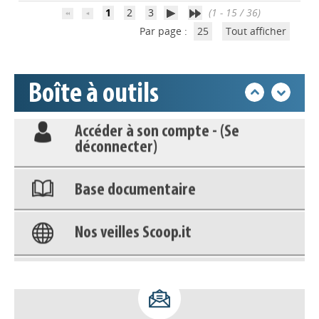
1
2
3
(1 - 15 / 36)
Par page :
25
Tout afficher
Déposer une actu !
Accéder à son compte - (Se
Boîte à outils
déconnecter)
Base documentaire
Nos veilles Scoop.it
Appels à projets