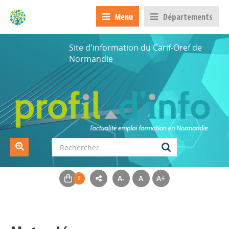
Menu
Départements
Site d'information du Carif-Oref de
Normandie
A-
A
A+