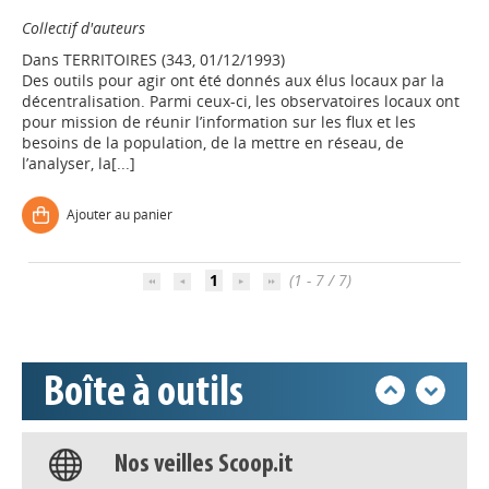
Collectif d'auteurs
Dans
TERRITOIRES (343, 01/12/1993)
Des outils pour agir ont été donnés aux élus locaux par la
décentralisation. Parmi ceux-ci, les observatoires locaux ont
pour mission de réunir l’information sur les flux et les
Appels à projets
besoins de la population, de la mettre en réseau, de
l’analyser, la[...]
Déposer une actu !
Ajouter au panier
Accéder à son compte - (Se
1
(1 - 7 / 7)
déconnecter)
Base documentaire
Boîte à outils
Nos veilles Scoop.it