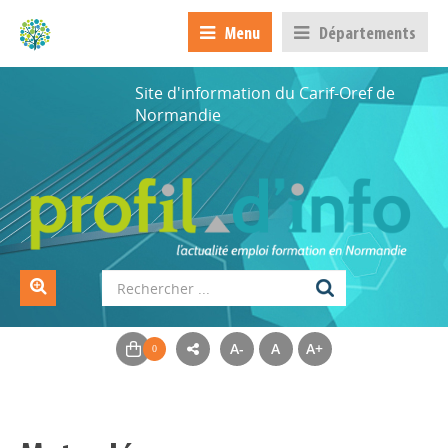
Menu
Départements
Site d'information du Carif-Oref de
Normandie
A-
A
A+