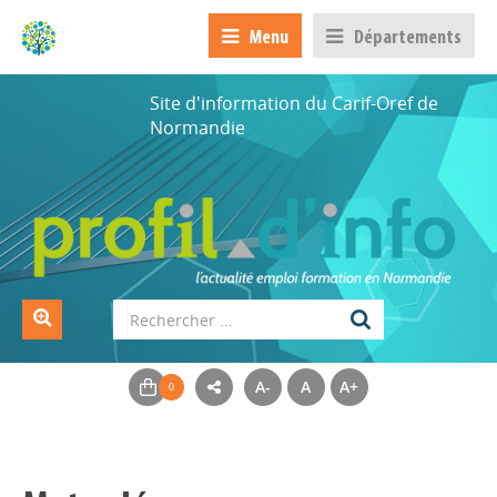
Menu
Départements
Site d'information du Carif-Oref de
Normandie
A-
A
A+