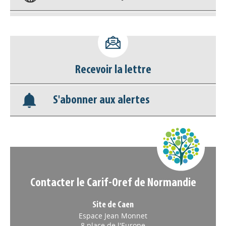
Déposer une actu !
Accéder à son compte - (Se
Recevoir la lettre
déconnecter)
S'abonner aux alertes
Base documentaire
Nos veilles Scoop.it
Appels à projets
Contacter le Carif-Oref de Normandie
Site de Caen
Espace Jean Monnet
8 place de l'Europe