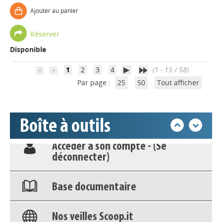
Ajouter au panier
Réserver
Disponible
Appels à projets
1
2
3
4
(1 - 15 / 58)
Par page :
25
50
Tout afficher
Déposer une actu !
Accéder à son compte - (Se
Boîte à outils
déconnecter)
Base documentaire
Nos veilles Scoop.it
Appels à projets