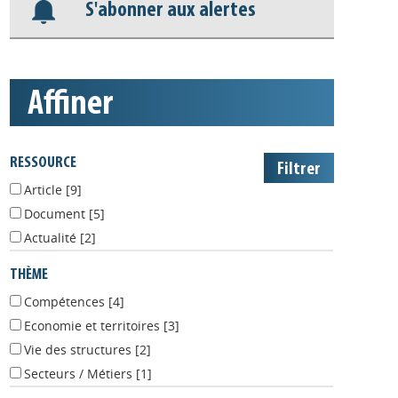
affiner
RESSOURCE
Article
[9]
Document
[5]
Actualité
[2]
THÈME
Compétences
[4]
Economie et territoires
[3]
Vie des structures
[2]
Secteurs / Métiers
[1]
TYPE