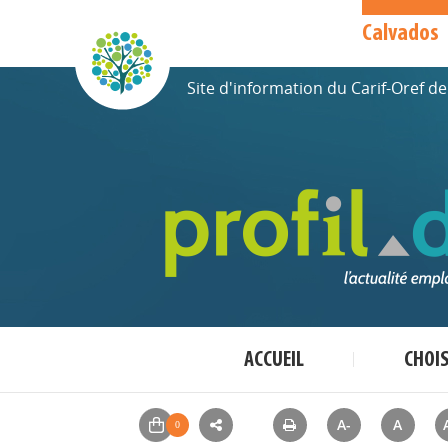
Calvados
Site d'information du Carif-Oref 
ACCUEIL
CHOI
A-
A