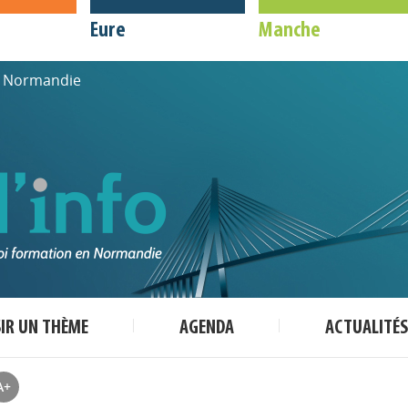
Eure
Manche
de Normandie
SIR UN THÈME
AGENDA
ACTUALITÉS
A+