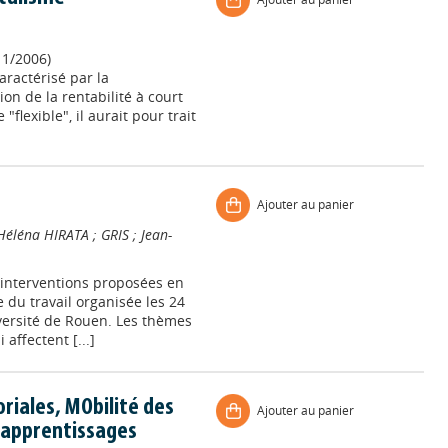
11/2006)
ractérisé par la
on de la rentabilité à court
"flexible", il aurait pour trait
Ajouter au panier
Héléna HIRATA
;
GRIS
;
Jean-
 interventions proposées en
e du travail organisée les 24
versité de Rouen. Les thèmes
affectent [...]
riales, MObilité des
Ajouter au panier
 apprentissages