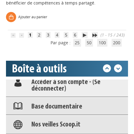
bénéficier de compétences à temps partagé.
Ajouter au panier
Appels à projets
1
2
3
4
5
6
(1 - 15 / 243)
Par page :
25
50
100
200
Déposer une actu !
Accéder à son compte - (Se
Boîte à outils
déconnecter)
Base documentaire
Nos veilles Scoop.it
Appels à projets