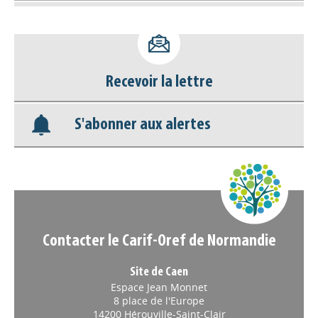
Déposer une actu !
Accéder à son compte - (Se
Recevoir la lettre
déconnecter)
S'abonner aux alertes
Base documentaire
Nos veilles Scoop.it
Appels à projets
Contacter le Carif-Oref de Normandie
Site de Caen
Espace Jean Monnet
8 place de l'Europe
14200 Hérouville-Saint-Clair