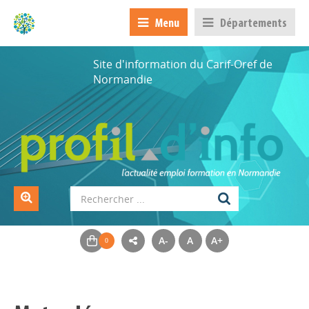
Menu
Départements
Site d'information du Carif-Oref de
Normandie
A-
A
A+