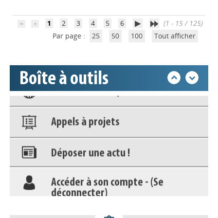
Accéder à son compte - (Se
déconnecter)
1
2
3
4
5
6
(1 - 15 / 125)
Par page :
25
50
100
Tout afficher
Base documentaire
Boîte à outils
Nos veilles Scoop.it
Appels à projets
Déposer une actu !
Accéder à son compte - (Se
déconnecter)
Base documentaire