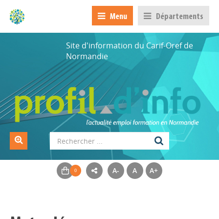
Menu
Départements
Site d'information du Carif-Oref de
Normandie
A-
A
A+