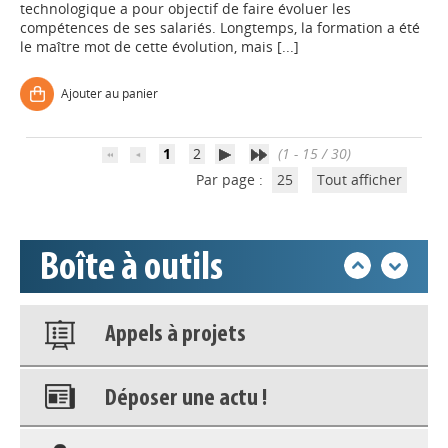
Appels à projets
technologique a pour objectif de faire évoluer les
compétences de ses salariés. Longtemps, la formation a été
le maître mot de cette évolution, mais [...]
Déposer une actu !
Ajouter au panier
Accéder à son compte - (Se
déconnecter)
1
2
(1 - 15 / 30)
Par page :
25
Tout afficher
Base documentaire
Boîte à outils
Nos veilles Scoop.it
Appels à projets
Déposer une actu !