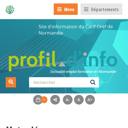
Menu
Départements
Site d'information du Carif-Oref de
Normandie
A-
A
A+