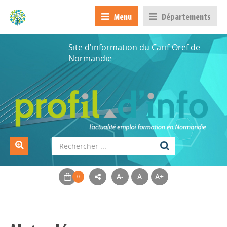
Menu
Départements
Site d'information du Carif-Oref de
Normandie
A-
A
A+