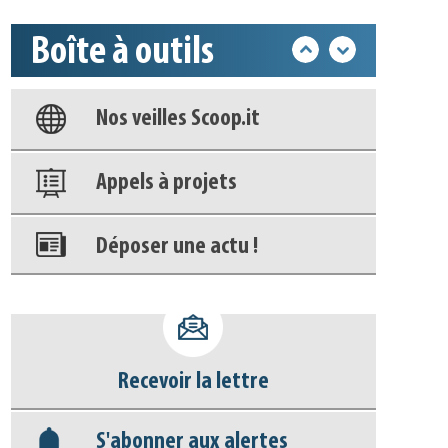
Boîte à outils
Base documentaire
Nos veilles Scoop.it
Appels à projets
Déposer une actu !
Accéder à son compte - (Se
déconnecter)
Recevoir la lettre
Base documentaire
S'abonner aux alertes
Nos veilles Scoop.it