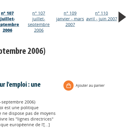
n° 107
n° 107
n° 109
n° 110
juillet-
juillet-
janvier - mars
avril - juin 2007
eptembre
septembre
2007
2006
2006
septembre 2006)
r l'emploi : une
Ajouter au panier
let-septembre 2006)
i est une politique
le ne dispose pas de moyens
re les "lignes directrices"
itique européenne de l’[...]