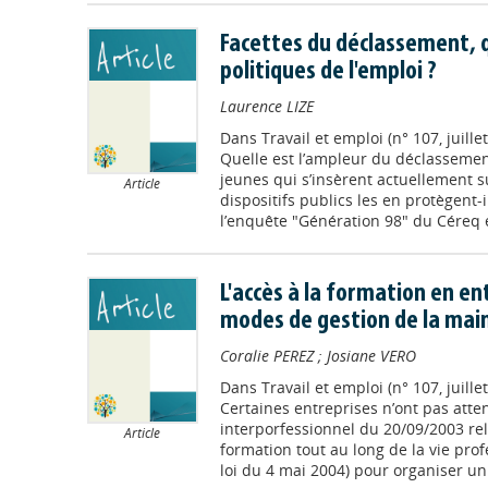
Facettes du déclassement, q
politiques de l'emploi ?
Laurence LIZE
Dans
Travail et emploi (n° 107, juil
Quelle est l’ampleur du déclassemen
jeunes qui s’insèrent actuellement su
Article
dispositifs publics les en protègent-
l’enquête "Génération 98" du Céreq et
L'accès à la formation en en
modes de gestion de la mai
Coralie PEREZ
;
Josiane VERO
Dans
Travail et emploi (n° 107, juil
Certaines entreprises n’ont pas atte
interporfessionnel du 20/09/2003 relat
Article
formation tout au long de la vie prof
loi du 4 mai 2004) pour organiser un 