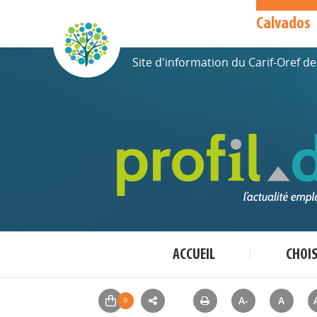
Calvados
Site d'information du Carif-Oref 
ACCUEIL
CHOI
A-
A