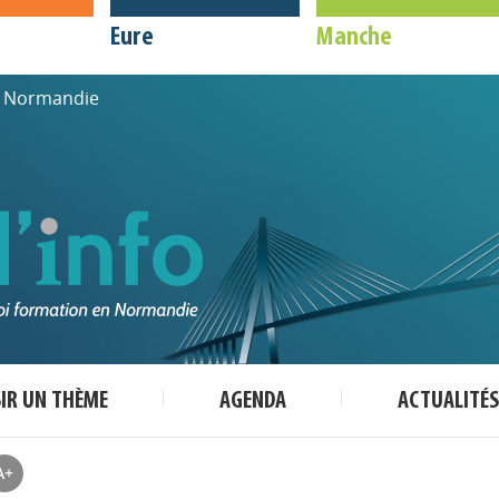
Eure
Manche
de Normandie
SIR UN THÈME
AGENDA
ACTUALITÉS
A+