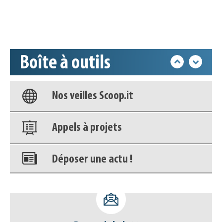
Accéder à son compte - (Se
déconnecter)
Boîte à outils
Base documentaire
Nos veilles Scoop.it
Appels à projets
Déposer une actu !
Accéder à son compte - (Se
déconnecter)