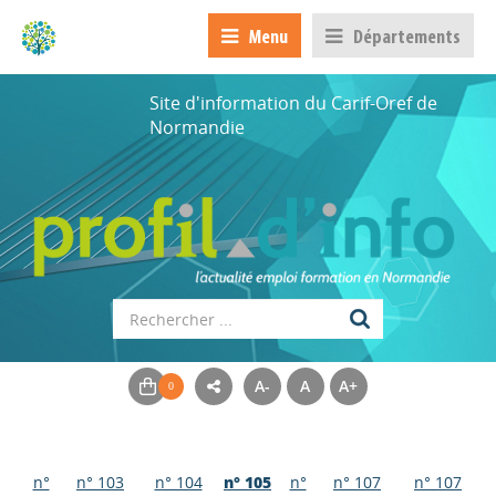
Menu
Départements
Site d'information du Carif-Oref de
Normandie
A-
A
A+
n°
n° 103
n° 104
n° 105
n°
n° 107
n° 107