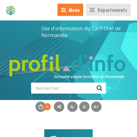
Menu
Départements
Site d'information du Carif-Oref de
Normandie
A-
A
A+