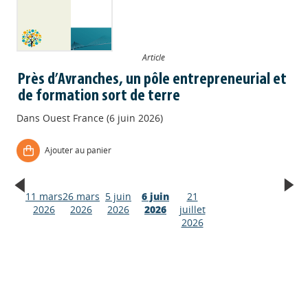
Article
Près d’Avranches, un pôle entrepreneurial et
de formation sort de terre
Dans
Ouest France (6 juin 2026)
Ajouter au panier
11 mars
26 mars
5 juin
6 juin
21
Appels à projets
2026
2026
2026
2026
juillet
2026
Déposer une actu !
Accéder à son compte - (Se
déconnecter)