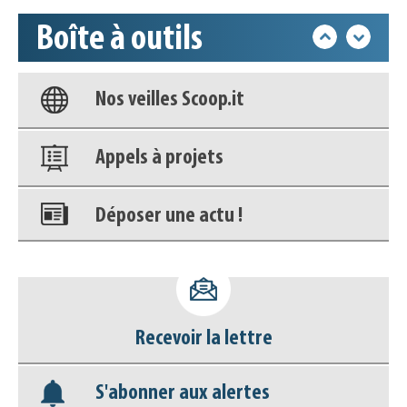
Boîte à outils
Base documentaire
Nos veilles Scoop.it
Appels à projets
Déposer une actu !
Accéder à son compte - (Se
déconnecter)
Recevoir la lettre
Base documentaire
S'abonner aux alertes
Nos veilles Scoop.it