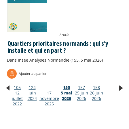
Article
Quartiers prioritaires normands : qui s’y
installe et qui en part ?
Dans
Insee Analyses Normandie (155, 5 mai 2026)
Ajouter au panier
105
124
155
157
158
12
Juin
17
5 mai
25 juin
26 juin
Appels à projets
juillet
2024
novembre
2026
2026
2026
2022
2025
Déposer une actu !