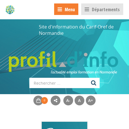
Menu
Départements
Site d'information du Carif-Oref de
Normandie
A-
A
A+