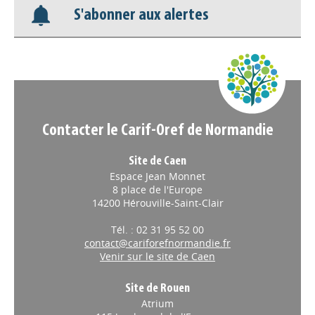
S'abonner aux alertes
Nos veilles Scoop.it
Appels à projets
Contacter le Carif-Oref de Normandie
Site de Caen
Espace Jean Monnet
8 place de l'Europe
14200 Hérouville-Saint-Clair
Tél. : 02 31 95 52 00
contact@cariforefnormandie.fr
Venir sur le site de Caen
Site de Rouen
Atrium