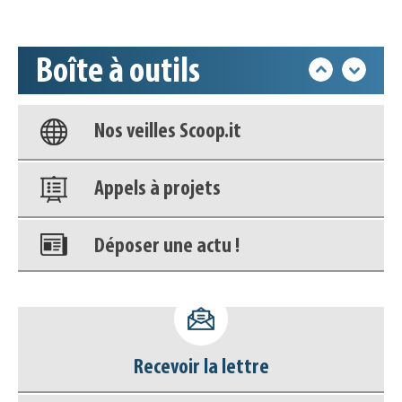
Accéder à son compte - (Se
déconnecter)
Boîte à outils
Base documentaire
Nos veilles Scoop.it
Appels à projets
Déposer une actu !
Accéder à son compte - (Se
déconnecter)
Recevoir la lettre
Base documentaire