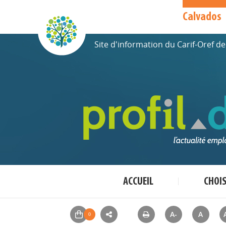
Calvados
Site d'information du Carif-Oref 
ACCUEIL
CHOI
A-
A