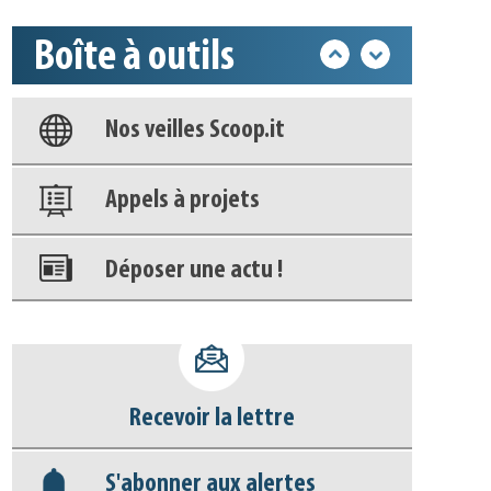
Boîte à outils
Base documentaire
Nos veilles Scoop.it
Appels à projets
Déposer une actu !
Accéder à son compte - (Se
déconnecter)
Recevoir la lettre
Base documentaire
S'abonner aux alertes