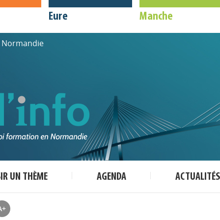
Eure
Manche
de Normandie
SIR UN THÈME
AGENDA
ACTUALITÉS
A+