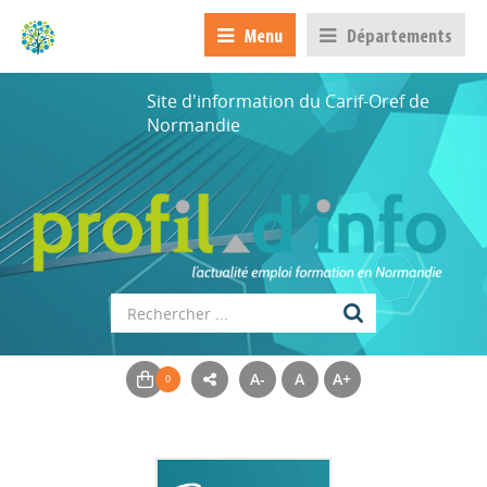
Menu
Départements
Site d'information du Carif-Oref de
Normandie
A-
A
A+