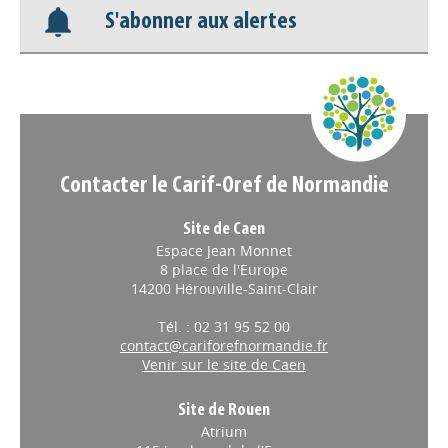
S'abonner aux alertes
Nos veilles Scoop.it
Appels à projets
Contacter le Carif-Oref de Normandie
Site de Caen
Espace Jean Monnet
8 place de l'Europe
14200 Hérouville-Saint-Clair
Tél. : 02 31 95 52 00
contact@cariforefnormandie.fr
Venir sur le site de Caen
Site de Rouen
Atrium