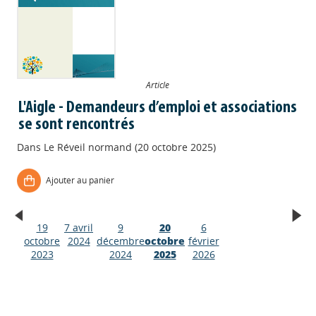
Article
L'Aigle - Demandeurs d’emploi et associations
se sont rencontrés
Dans
Le Réveil normand (20 octobre 2025)
Ajouter au panier
19
7 avril
9
20
6
Appels à projets
octobre
2024
décembre
octobre
février
2023
2024
2025
2026
Déposer une actu !