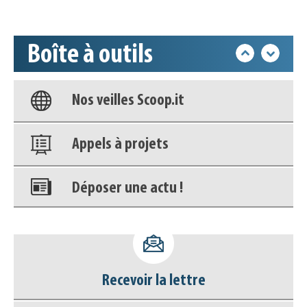
Accéder à son compte - (Se
déconnecter)
Boîte à outils
Base documentaire
Nos veilles Scoop.it
Appels à projets
Déposer une actu !
Accéder à son compte - (Se
déconnecter)
Recevoir la lettre
Base documentaire