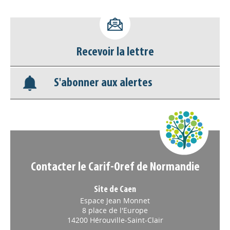
Accéder à son compte - (Se
déconnecter)
Recevoir la lettre
Base documentaire
S'abonner aux alertes
Nos veilles Scoop.it
Appels à projets
Contacter le Carif-Oref de Normandie
Site de Caen
Espace Jean Monnet
8 place de l'Europe
14200 Hérouville-Saint-Clair