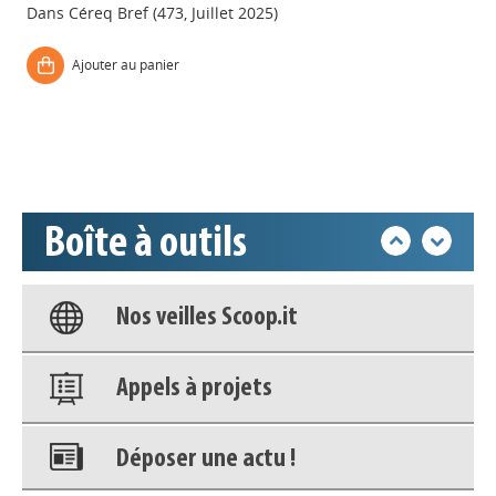
Dans
Céreq Bref (473, Juillet 2025)
Appels à projets
Ajouter au panier
Déposer une actu !
Accéder à son compte - (Se
déconnecter)
Boîte à outils
Base documentaire
Nos veilles Scoop.it
Appels à projets
Déposer une actu !