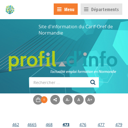
Menu
Départements
Site d'information du Carif-Oref de
Normandie
A-
A
A+
462
4665
468
473
476
477
479