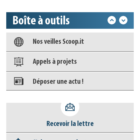
déconnecter)
Boîte à outils
Base documentaire
Nos veilles Scoop.it
Appels à projets
Déposer une actu !
Accéder à son compte - (Se
déconnecter)
Recevoir la lettre
Base documentaire