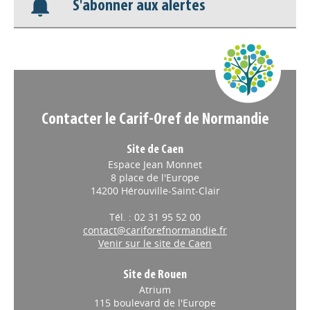
S'abonner aux alertes
Nos veilles Scoop.it
Appels à projets
Contacter le Carif-Oref de Normandie
Site de Caen
Espace Jean Monnet
8 place de l'Europe
14200 Hérouville-Saint-Clair
Tél. : 02 31 95 52 00
contact@cariforefnormandie.fr
Venir sur le site de Caen
Site de Rouen
Atrium
115 boulevard de l'Europe