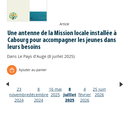
Article
Une antenne de la Mission locale installée à
Cabourg pour accompagner les jeunes dans
leurs besoins
Dans
Le Pays d'Auge (8 juillet 2025)
Ajouter au panier
23
8
16 mai
8
4
25 juin
Appels à projets
novembre
décembre
2025
juillet
février
2026
2024
2024
2025
2026
Déposer une actu !
Accéder à son compte - (Se