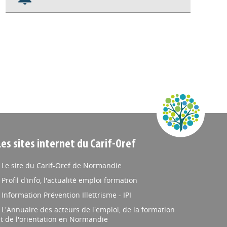
Nos veilles Scoop.it
Appels à projets
Les sites internet du Carif-Oref
Le site du Carif-Oref de Normandie
Profil d'info, l'actualité emploi formation
Information Prévention Illettrisme - IPI
L'Annuaire des acteurs de l'emploi, de la formation
t de l'orientation en Normandie