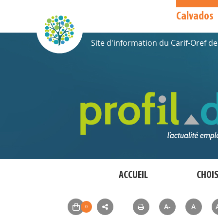
Calvados
Site d'information du Carif-Oref 
ACCUEIL
CHOI
A-
A