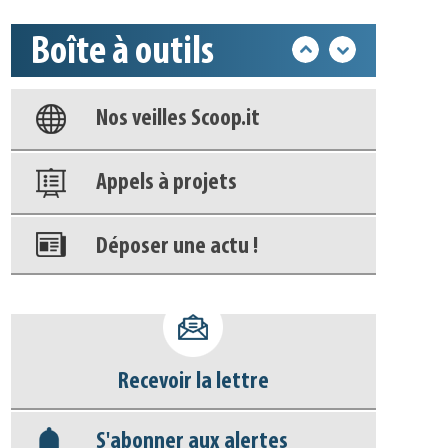
Boîte à outils
Base documentaire
Nos veilles Scoop.it
Appels à projets
Déposer une actu !
Accéder à son compte - (Se
déconnecter)
Recevoir la lettre
Base documentaire
S'abonner aux alertes