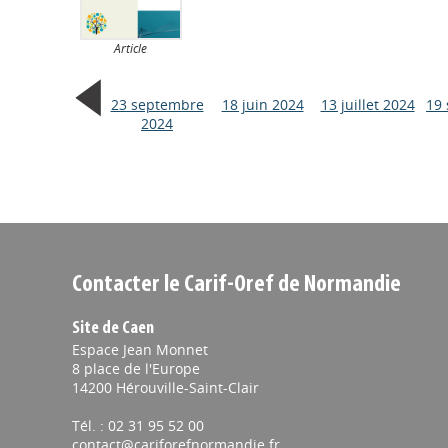
Article
23 septembre
18 juin 2024
13 juillet 2024
19
2024
Contacter le Carif-Oref de Normandie
Site de Caen
Espace Jean Monnet
8 place de l'Europe
14200 Hérouville-Saint-Clair
Tél. : 02 31 95 52 00
contact@cariforefnormandie.fr