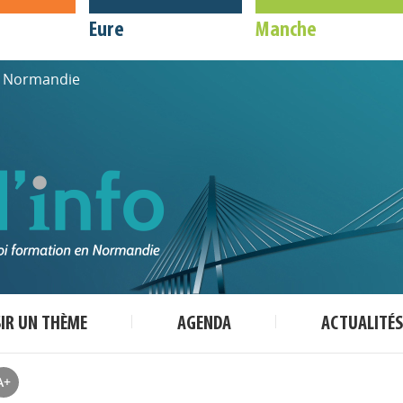
Eure
Manche
de Normandie
SIR UN THÈME
AGENDA
ACTUALITÉS
A+