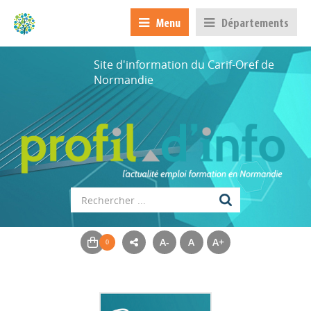
Menu
Départements
Site d'information du Carif-Oref de
Normandie
A-
A
A+