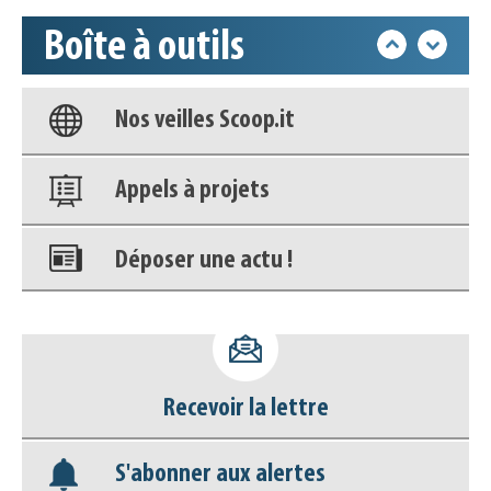
Boîte à outils
Base documentaire
Nos veilles Scoop.it
Appels à projets
Déposer une actu !
Accéder à son compte - (Se
déconnecter)
Recevoir la lettre
Base documentaire
S'abonner aux alertes
Nos veilles Scoop.it