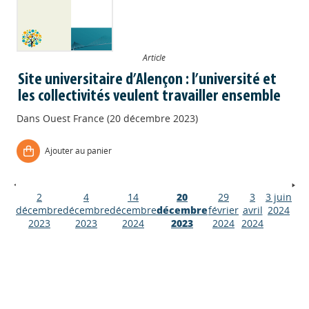
Article
Site universitaire d’Alençon : l’université et
les collectivités veulent travailler ensemble
Dans
Ouest France (20 décembre 2023)
Ajouter au panier
2
4
14
20
29
3
3 juin
Appels à projets
décembre
décembre
décembre
décembre
février
avril
2024
2023
2023
2024
2023
2024
2024
Déposer une actu !
Accéder à son compte - (Se
déconnecter)