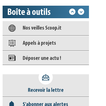
Boîte à outils
Base documentaire
Nos veilles Scoop.it
Appels à projets
Déposer une actu !
Accéder à son compte - (Se
déconnecter)
Recevoir la lettre
Base documentaire
S'abonner aux alertes