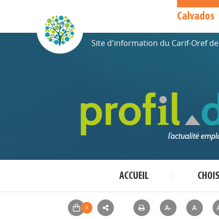
Calvados
Site d'information du Carif-Oref 
ACCUEIL
CHOI
A-
A