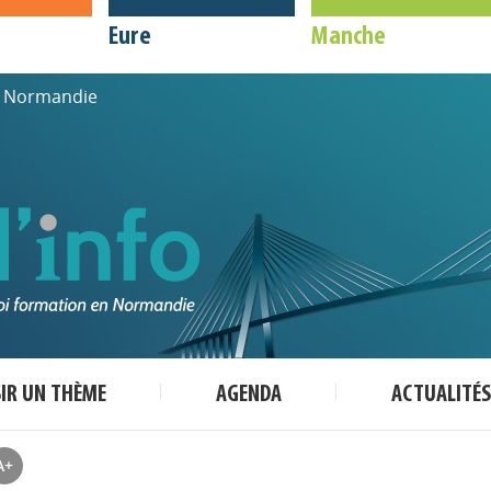
Eure
Manche
de Normandie
SIR UN THÈME
AGENDA
ACTUALITÉS
A+