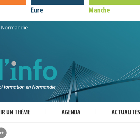
Eure
Manche
de Normandie
SIR UN THÈME
AGENDA
ACTUALITÉS
A+