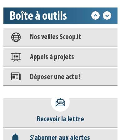
Boîte à outils
Base documentaire
Nos veilles Scoop.it
Appels à projets
Déposer une actu !
Accéder à son compte - (Se
déconnecter)
Recevoir la lettre
Base documentaire
S'abonner aux alertes