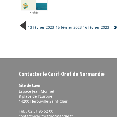
Article
13 février 2023
15 février 2023
16 février 2023
2
Contacter le Carif-Oref de Normandie
Site de Caen
Espace Jean Monnet
8 place de l'Europe
14200 Hérouville-Saint-Clair
Tél. : 02 31 95 52 00
contact@cariforefnormandie.fr