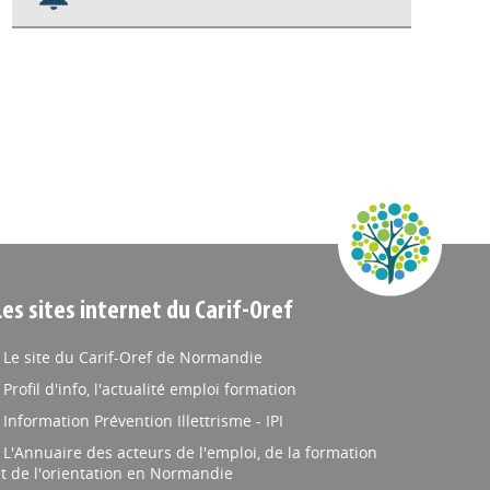
Nos veilles Scoop.it
Appels à projets
Les sites internet du Carif-Oref
Le site du Carif-Oref de Normandie
Profil d'info, l'actualité emploi formation
Information Prévention Illettrisme - IPI
L'Annuaire des acteurs de l'emploi, de la formation
t de l'orientation en Normandie