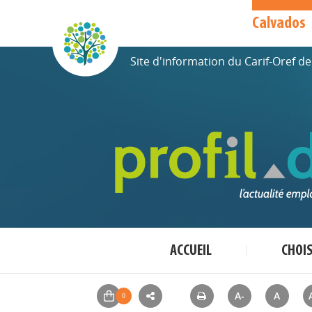
Calvados
Site d'information du Carif-Oref 
ACCUEIL
CHOI
A-
A