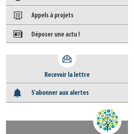
Appels à projets
Déposer une actu !
Accéder à son compte - (Se
déconnecter)
Recevoir la lettre
Base documentaire
S'abonner aux alertes
Nos veilles Scoop.it
Appels à projets