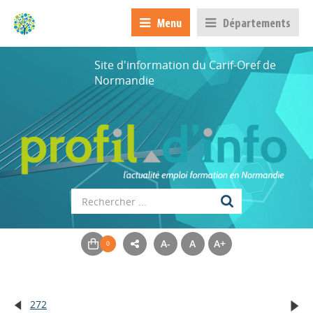
Menu
Départements
Site d'information du Carif-Oref de
Normandie
A-
A
A+
272