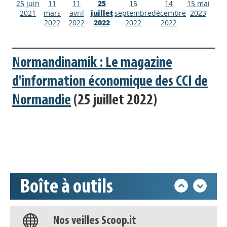
25 juin
11
11
25
15
14
15 mai
2021
mars
avril
juillet
septembre
décembre
2023
2022
2022
2022
2022
2022
Normandinamik : Le magazine
d'information économique des CCI de
Appels à projets
Normandie
(25 juillet 2022)
Déposer une actu !
Accéder à son compte - (Se
déconnecter)
Boîte à outils
Base documentaire
Nos veilles Scoop.it